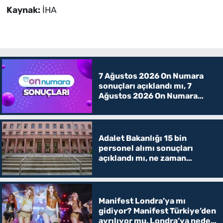
Kaynak:
İHA
7 Ağustos 2026 On Numara
sonuçları açıklandı mı, 7
Ağustos 2026 On Numara
kazanan rakamlar
Adalet Bakanlığı 15 bin
personel alımı sonuçları
açıklandı mı, ne zaman
açıklanacak? İKM, zabıt katibi
ve mübaşir
Manifest Londra’ya mı
gidiyor? Manifest Türkiye’den
ayrılıyor mu, Londra’ya neden