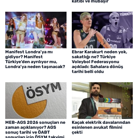
katibi ve mübaşir
Manifest Londra’ya mı
Ebrar Karakurt neden yok,
gidiyor? Manifest
sakatlığı ne? Türkiye
Türkiye’den ayrılıyor mu,
Voleybol Federasyonu
Londra’ya neden taşınacak?
açıkladı: Sahalara dönüş
tarihi belli oldu
MEB-AGS 2026 sonuçları ne
Kaçak elektrik davalarından
zaman açıklanıyor? AGS
esinlenen avukat filmini
sonuç tarihi ve ÖABT
çekti
sonuçları için ÖSYM takvimi