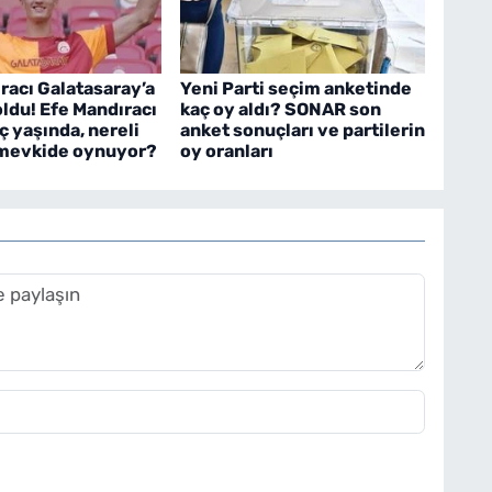
racı Galatasaray’a
Yeni Parti seçim anketinde
oldu! Efe Mandıracı
kaç oy aldı? SONAR son
ç yaşında, nereli
anket sonuçları ve partilerin
 mevkide oynuyor?
oy oranları