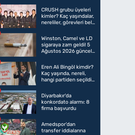
CRUSH grubu üyeleri
kimler? Kaç yaşındalar,
nereliler, görevleri belli
oldu mu?
Winston, Camel ve LD
sigaraya zam geldi! 5
Ağustos 2026 güncel
sigara fiyatları belli
oldu
Eren Ali Bingöl kimdir?
Kaç yaşında, nereli,
hangi partiden seçildi?
Eren Ali Bingöl AK
Parti'ye mi geçecek?
Diyarbakır'da
konkordato alarmı: 8
firma başvurdu
Amedspor’dan
transfer iddialarına