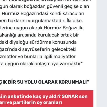
gun olarak boğazdan güvenli geçişe olan
n, Hürmüz Boğazı'ndaki kendi karasuları
n haklarını vurgulamaktadır. İki ülke,
erine uygun olarak Hürmüz Boğazı ile
i bakanlığı arasında kurulacak ortak bir
udaki diyaloğu sürdürme konusunda
azı'ndaki seyrüseferin gelecekteki
etler ve bunlarla ilgili maliyetler
ra uygun olarak anlaşmaya varmaktır"
ÇIK BİR SU YOLU OLARAK KORUNMALI"
eçim anketinde kaç oy aldı? SONAR son
rı ve partilerin oy oranları