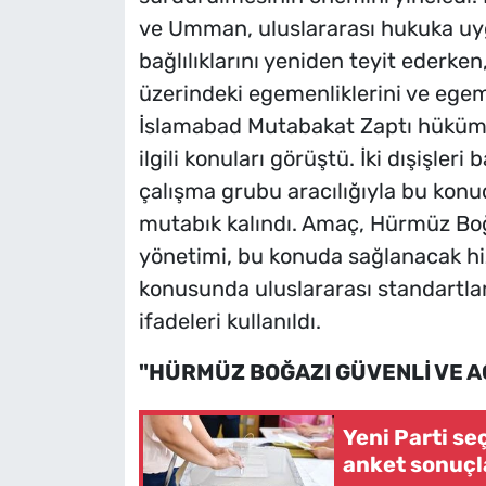
ve Umman, uluslararası hukuka uy
bağlılıklarını yeniden teyit ederke
üzerindeki egemenliklerini ve egeme
İslamabad Mutabakat Zaptı hüküml
ilgili konuları görüştü. İki dışişler
çalışma grubu aracılığıyla bu kon
mutabık kalındı. Amaç, Hürmüz Boğ
yönetimi, bu konuda sağlanacak hizm
konusunda uluslararası standartla
ifadeleri kullanıldı.
"HÜRMÜZ BOĞAZI GÜVENLİ VE A
Yeni Parti s
anket sonuçla