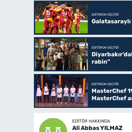
EDITÖRÜN SEÇTIĞI
Galatasaraylı
EDITÖRÜN SEÇTIĞI
Diyarbakır’da
rabin”
EDITÖRÜN SEÇTIĞI
MasterChef 19
MasterChef an
EDITÖR HAKKINDA
Ali Abbas YILMAZ