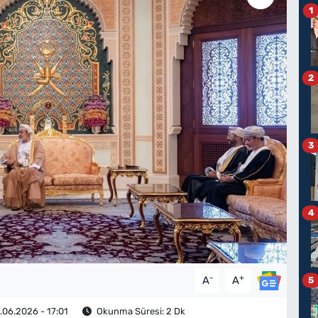
1
2
3
4
-
+
A
A
5
06.2026 - 17:01
Okunma Süresi: 2 Dk