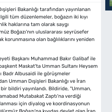
ışişleri Bakanlığı tarafından yayınlanan
ilgili tüm düzenlemeler, boğazın iki kıyı
lik haklarına tam olarak saygı
müz Boğazı'nın uluslararası seyrüsefer
rak korunmasına olan bağlılıklarını yeniden
eyeti Başkanı Muhammad Bakır Galibaf ile
i, başkent Maskat'ta Umman Sultanı Heysem
ı Badr Albusaidi ile görüşmeler
dan Umman Dışişleri Bakanlığı ve İran
 bir bildiri yayınlandı. Bildiride, "Umman,
slamabad Mutabakat Zaptı'na verdiği
gulanması için diyalog ve koordinasyonun
Hürmüz Boğazı'na kıyıdaş devlet olan İran