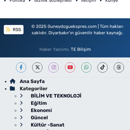
Politika
Gizlilik Sözleşmesi
İletişim
Künye
© 2025 Guneydoguekspres.com | Tüm hakları
RSS
saklıdır. Diyarbakır'ın güvenilir haber kaynağı.
Haber Yazılımı:
TE Bilişim
Ana Sayfa
Kategoriler
BİLİM VE TEKNOLOJİ
Eğitim
Ekonomi
Güncel
Kültür -Sanat