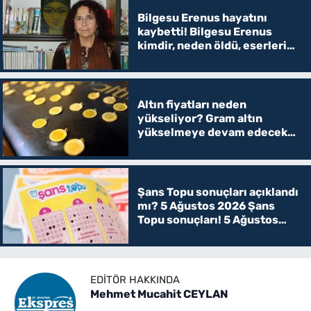
Bilgesu Erenus hayatını
kaybetti! Bilgesu Erenus
kimdir, neden öldü, eserleri
ve hayatı
Altın fiyatları neden
yükseliyor? Gram altın
yükselmeye devam edecek
mi?
Şans Topu sonuçları açıklandı
mı? 5 Ağustos 2026 Şans
Topu sonuçları! 5 Ağustos
Şans topu sorgulama
EDITÖR HAKKINDA
Mehmet Mucahit CEYLAN