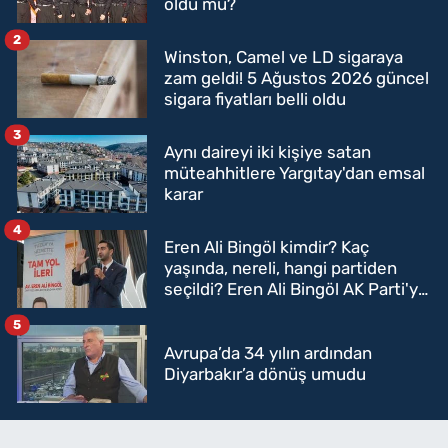
oldu mu?
2
Winston, Camel ve LD sigaraya
zam geldi! 5 Ağustos 2026 güncel
sigara fiyatları belli oldu
3
Aynı daireyi iki kişiye satan
müteahhitlere Yargıtay'dan emsal
karar
4
Eren Ali Bingöl kimdir? Kaç
yaşında, nereli, hangi partiden
seçildi? Eren Ali Bingöl AK Parti'ye
mi geçecek?
5
Avrupa’da 34 yılın ardından
Diyarbakır’a dönüş umudu