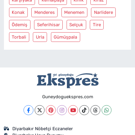
Karşiyaka
Kemalpaşa
Kinik
Kiraz
Konak
Menderes
Menemen
Narlidere
Ödemiş
Seferihisar
Selçuk
Tire
Torbali
Urla
Gümüşpala
Guneydoguekspres.com
Diyarbakır Nöbetçi Eczaneler