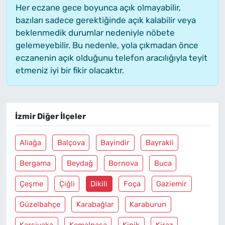
Her eczane gece boyunca açık olmayabilir,
bazıları sadece gerektiğinde açık kalabilir veya
beklenmedik durumlar nedeniyle nöbete
gelemeyebilir. Bu nedenle, yola çıkmadan önce
eczanenin açık olduğunu telefon aracılığıyla teyit
etmeniz iyi bir fikir olacaktır.
İzmir Diğer İlçeler
Aliağa
Balçova
Bayindir
Bayrakli
Bergama
Beydağ
Bornova
Buca
Çeşme
Çiğli
Dikili
Foça
Gaziemir
Güzelbahçe
Karabağlar
Karaburun