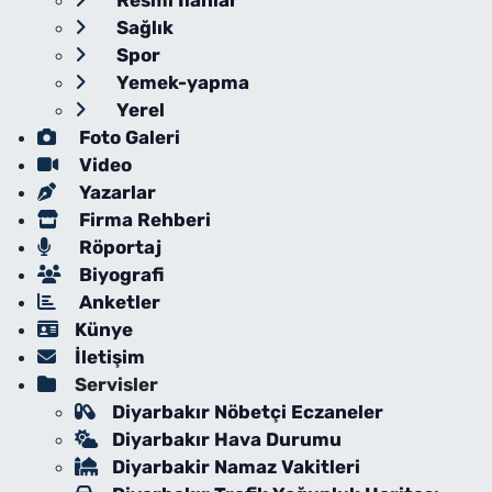
Resmi İlanlar
Sağlık
Spor
Yemek-yapma
Yerel
Foto Galeri
Video
Yazarlar
Firma Rehberi
Röportaj
Biyografi
Anketler
Künye
İletişim
Servisler
Diyarbakır Nöbetçi Eczaneler
Diyarbakır Hava Durumu
Diyarbakir Namaz Vakitleri