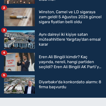
2
Winston, Camel ve LD sigaraya
zam geldi! 5 Ağustos 2026 güncel
sigara fiyatları belli oldu
3
Aynı daireyi iki kişiye satan
müteahhitlere Yargıtay'dan emsal
karar
4
Eren Ali Bingöl kimdir? Kaç
yaşında, nereli, hangi partiden
seçildi? Eren Ali Bingöl AK Parti'ye
mi geçecek?
5
Diyarbakır'da konkordato alarmı: 8
firma başvurdu