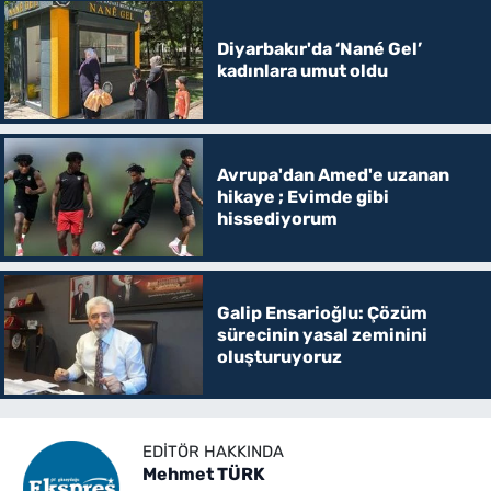
Diyarbakır'da ‘Nané Gel’
kadınlara umut oldu
Avrupa'dan Amed'e uzanan
hikaye ; Evimde gibi
hissediyorum
Galip Ensarioğlu: Çözüm
sürecinin yasal zeminini
oluşturuyoruz
EDITÖR HAKKINDA
Mehmet TÜRK