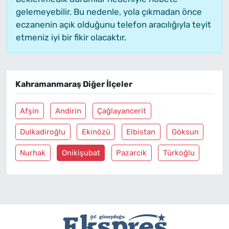
gelemeyebilir. Bu nedenle, yola çıkmadan önce
eczanenin açık olduğunu telefon aracılığıyla teyit
etmeniz iyi bir fikir olacaktır.
Kahramanmaraş Diğer İlçeler
Afşin
Andirin
Çağlayancerit
Dulkadiroğlu
Ekinözü
Elbistan
Göksun
Nurhak
Onikişubat
Pazarcik
Türkoğlu