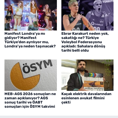
Manifest Londra’ya mı
Ebrar Karakurt neden yok,
gidiyor? Manifest
sakatlığı ne? Türkiye
Türkiye’den ayrılıyor mu,
Voleybol Federasyonu
Londra’ya neden taşınacak?
açıkladı: Sahalara dönüş
tarihi belli oldu
MEB-AGS 2026 sonuçları ne
Kaçak elektrik davalarından
zaman açıklanıyor? AGS
esinlenen avukat filmini
sonuç tarihi ve ÖABT
çekti
sonuçları için ÖSYM takvimi