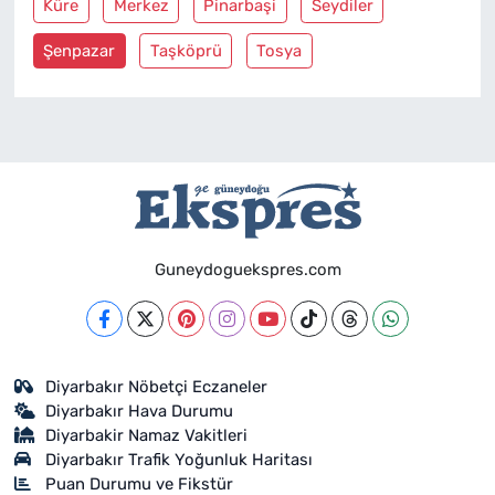
Küre
Merkez
Pinarbaşi
Seydiler
Şenpazar
Taşköprü
Tosya
Guneydoguekspres.com
Diyarbakır Nöbetçi Eczaneler
Diyarbakır Hava Durumu
Diyarbakir Namaz Vakitleri
Diyarbakır Trafik Yoğunluk Haritası
Puan Durumu ve Fikstür