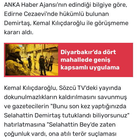
ANKA Haber Ajansı'nın edindiği bilgiye göre,
Edirne Cezaevi'nde hükümlü bulunan
Demirtaş, Kemal Kılıçdaroğlu ile görüşmeme
kararı aldı.
Diyarbakır’da dört
mahallede geniş
kapsamlı uygulama
Kemal Kılıçdaroğlu, Sözcü TV'deki yayında
dokunulmazlıkların kaldırılmasını savunmuş
ve gazetecilerin "Bunu son kez yaptığınızda
Selahattin Demirtaş tutuklandı biliyorsunuz"
hatırlatmasına "Selahattin Bey'de zaten
çoğunluk vardı, ona atılı terör suçlaması