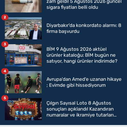
zam geldi! 5 Ağustos 2026 güncel
sigara fiyatları belli oldu
2
Diyarbakır'da konkordato alarmı: 8
firma başvurdu
3
BİM 9 Ağustos 2026 aktüel
ürünler kataloğu: BİM bugün ne
satıyor, hangi ürünler indirimde?
4
Avrupa'dan Amed'e uzanan hikaye
; Evimde gibi hissediyorum
5
Çılgın Sayısal Loto 8 Ağustos
sonuçları açıklandı! Kazandıran
numaralar ve ikramiye tutarları
belli oldu