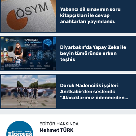
Yabancı dil sınavının soru
kitapçıkları ile cevap
anahtarları yayımlandı.
Diyarbakır’da Yapay Zeka ile
beyin tümöründe erken
teşhis
Doruk Madencilik işçileri
Anıtkabir’den seslendi:
“Alacaklarımız ödenmeden
Ankara’dan gitmeyeceğiz”
EDITÖR HAKKINDA
Mehmet TÜRK