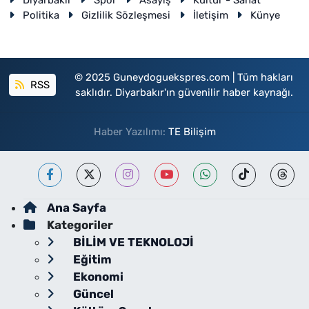
Diyarbakır
Spor
Asayiş
Kültür - Sanat
Politika
Gizlilik Sözleşmesi
İletişim
Künye
© 2025 Guneydoguekspres.com | Tüm hakları
RSS
saklıdır. Diyarbakır'ın güvenilir haber kaynağı.
Haber Yazılımı:
TE Bilişim
Ana Sayfa
Kategoriler
BİLİM VE TEKNOLOJİ
Eğitim
Ekonomi
Güncel