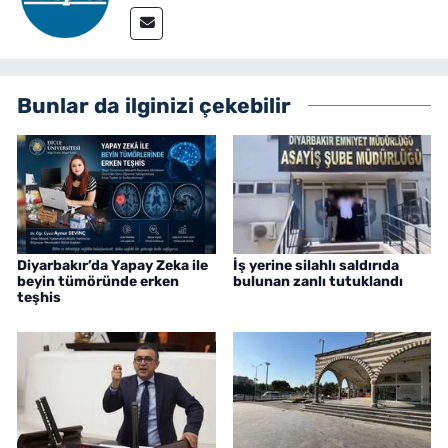
Bunlar da ilginizi çekebilir
Diyarbakır’da Yapay Zeka ile
İş yerine silahlı saldırıda
beyin tümöründe erken
bulunan zanlı tutuklandı
teşhis