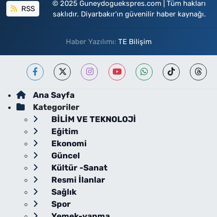
© 2025 Guneydoguekspres.com | Tüm hakları
RSS
saklıdır. Diyarbakır'ın güvenilir haber kaynağı.
Haber Yazılımı:
TE Bilişim
Ana Sayfa
Kategoriler
BİLİM VE TEKNOLOJİ
Eğitim
Ekonomi
Güncel
Kültür -Sanat
Resmi İlanlar
Sağlık
Spor
Yemek-yapma