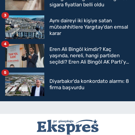
sigara fiyatları belli oldu
3
Aynı daireyi iki kişiye satan
müteahhitlere Yargıtay'dan emsal
karar
4
Eren Ali Bingöl kimdir? Kaç
yaşında, nereli, hangi partiden
seçildi? Eren Ali Bingöl AK Parti'ye
mi geçecek?
5
Diyarbakır'da konkordato alarmı: 8
firma başvurdu