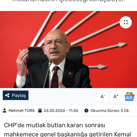
Paylaş
-
+
A
A
Mehmet TÜRK
26.05.2026 - 11:36
Okunma Süresi: 5 Dk
CHP’de mutlak butlan kararı sonrası
mahkemece genel başkanlığa getirilen Kemal