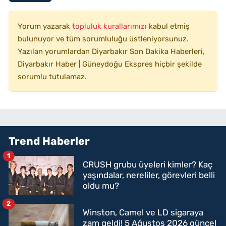
Yorum yazarak
topluluk kurallarımızı
kabul etmiş
bulunuyor ve tüm sorumluluğu üstleniyorsunuz.
Yazılan yorumlardan Diyarbakır Son Dakika Haberleri,
Diyarbakır Haber | Güneydoğu Ekspres hiçbir şekilde
sorumlu tutulamaz.
Trend Haberler
1
CRUSH grubu üyeleri kimler? Kaç
yaşındalar, nereliler, görevleri belli
oldu mu?
2
Winston, Camel ve LD sigaraya
zam geldi! 5 Ağustos 2026 güncel