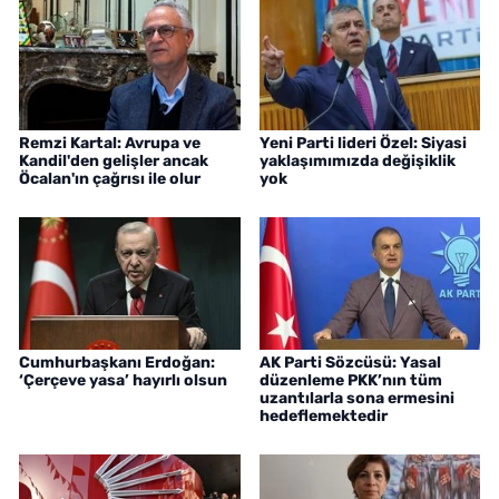
Remzi Kartal: Avrupa ve
Yeni Parti lideri Özel: Siyasi
Kandil'den gelişler ancak
yaklaşımımızda değişiklik
Öcalan'ın çağrısı ile olur
yok
Cumhurbaşkanı Erdoğan:
AK Parti Sözcüsü: Yasal
‘Çerçeve yasa’ hayırlı olsun
düzenleme PKK’nın tüm
uzantılarla sona ermesini
hedeflemektedir