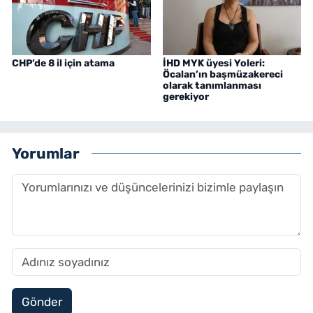
CHP’de 8 il için atama
İHD MYK üyesi Yoleri:
Öcalan’ın başmüzakereci
olarak tanımlanması
gerekiyor
Yorumlar
Gönder