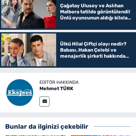
Çağatay Ulusoy ve Aslıhan
Malbora tatilde görüntülendi!
Ünlü oyuncunun aldığı kilolar
şaşırttı
Ülkü Hilal Çiftçi olayı nedir?
Babası, Hakan Çelebi ve
menajerlik şirketi hakkında
suç duyurusunda bulundu
EDITÖR HAKKINDA
Mehmet TÜRK
Bunlar da ilginizi çekebilir