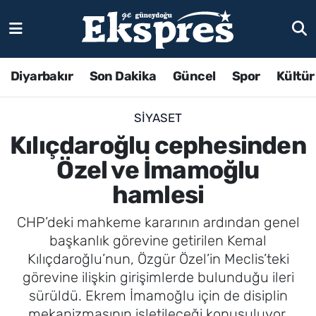
Diyarbakır
Son Dakika
Güncel
Spor
Kültür
SIYASET
Kılıçdaroğlu cephesinden
Özel ve İmamoğlu
hamlesi
CHP’deki mahkeme kararının ardından genel
başkanlık görevine getirilen Kemal
Kılıçdaroğlu’nun, Özgür Özel’in Meclis’teki
görevine ilişkin girişimlerde bulunduğu ileri
sürüldü. Ekrem İmamoğlu için de disiplin
mekanizmasının işletileceği konuşuluyor.