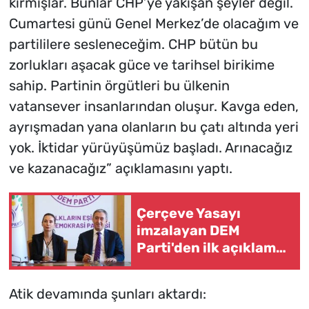
kırmışlar. Bunlar CHP’ye yakışan şeyler değil.
Cumartesi günü Genel Merkez’de olacağım ve
partililere sesleneceğim. CHP bütün bu
zorlukları aşacak güce ve tarihsel birikime
sahip. Partinin örgütleri bu ülkenin
vatansever insanlarından oluşur. Kavga eden,
ayrışmadan yana olanların bu çatı altında yeri
yok. İktidar yürüyüşümüz başladı. Arınacağız
ve kazanacağız” açıklamasını yaptı.
Çerçeve Yasayı
imzalayan DEM
Parti'den ilk açıklama:
Bu bir başlangıçtır
Atik devamında şunları aktardı: