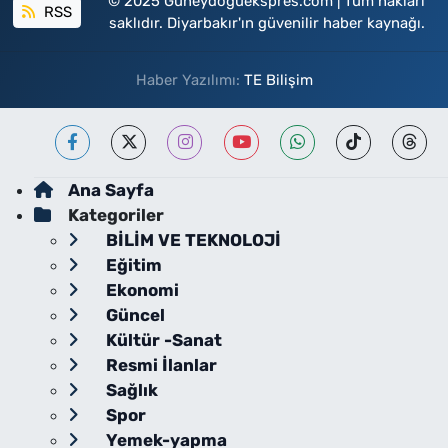
© 2025 Guneydoguekspres.com | Tüm hakları
RSS
saklıdır. Diyarbakır'ın güvenilir haber kaynağı.
Haber Yazılımı:
TE Bilişim
Ana Sayfa
Kategoriler
BİLİM VE TEKNOLOJİ
Eğitim
Ekonomi
Güncel
Kültür -Sanat
Resmi İlanlar
Sağlık
Spor
Yemek-yapma