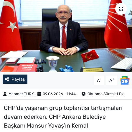
Paylaş
-
+
A
A
Mehmet TÜRK
09.06.2026 - 11:44
Okunma Süresi: 1 Dk
CHP’de yaşanan grup toplantısı tartışmaları
devam ederken, CHP Ankara Belediye
Başkanı Mansur Yavaş’ın Kemal