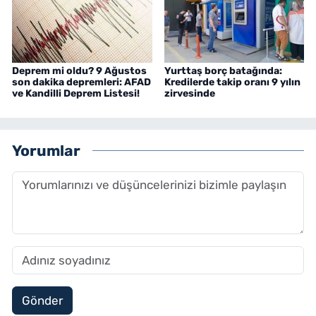
Deprem mi oldu? 9 Ağustos
Yurttaş borç batağında:
son dakika depremleri: AFAD
Kredilerde takip oranı 9 yılın
ve Kandilli Deprem Listesi!
zirvesinde
Yorumlar
Gönder