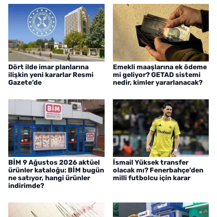
Dört ilde imar planlarına
Emekli maaşlarına ek ödeme
ilişkin yeni kararlar Resmi
mi geliyor? GETAD sistemi
Gazete’de
nedir, kimler yararlanacak?
BİM 9 Ağustos 2026 aktüel
İsmail Yüksek transfer
ürünler kataloğu: BİM bugün
olacak mı? Fenerbahçe'den
ne satıyor, hangi ürünler
milli futbolcu için karar
indirimde?