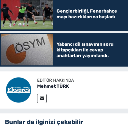
Gençlerbirliği, Fenerbahçe
maçı hazırlıklarına başladı
Yabancı dil sınavının soru
kitapçıkları ile cevap
anahtarları yayımlandı.
EDITÖR HAKKINDA
Mehmet TÜRK
Bunlar da ilginizi çekebilir