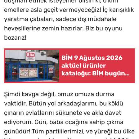
düşman etmek isteyenler bilsin ki; o kirli
emellere asla geçit vermeyeceğiz! İç karışıklık
yaratma çabaları, sadece dış müdahale
heveslilerine zemin hazırlar. Biz bu oyunu
bozarız!
BİM 9 Ağustos 2026
aktüel ürünler
kataloğu: BİM bugün
ne satıyor, hangi
ürünler indirimde?
Şimdi kavga değil, omuz omuza durma
vaktidir. Bütün yol arkadaşlarımı, bu köklü
çınarın evlatlarını sükunete ve akla davet
ediyorum. Gün, baba ocağına sahip çıkma
günüdür! Tüm partililerimizi, ve yüreği bu ülke