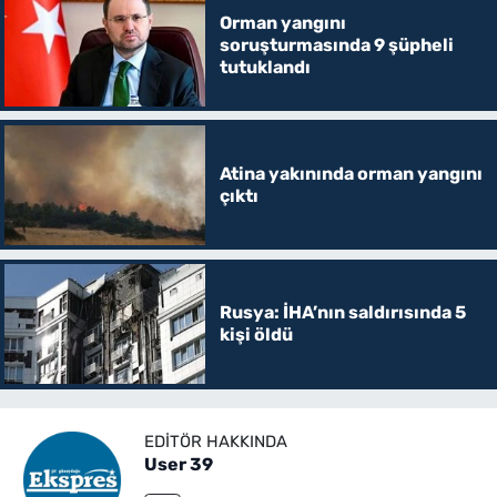
Orman yangını
soruşturmasında 9 şüpheli
tutuklandı
Atina yakınında orman yangını
çıktı
Rusya: İHA’nın saldırısında 5
kişi öldü
EDITÖR HAKKINDA
User 39