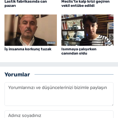
Lastik fabrikasında can
Meclis’te kalp krizi geçiren
pazarı
vekil entübe edildi
İş insanına korkunç tuzak
Isınmaya çalışırken
canından oldu
Yorumlar