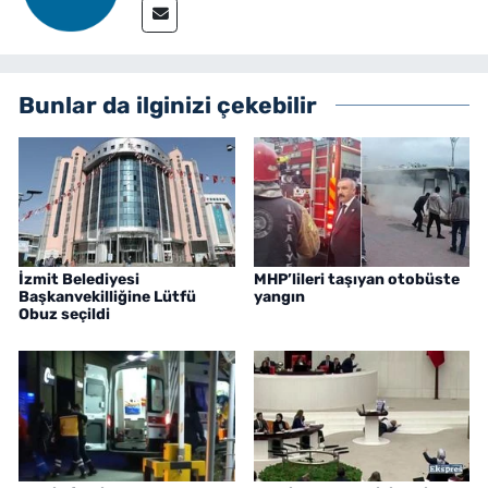
Bunlar da ilginizi çekebilir
İzmit Belediyesi
MHP’lileri taşıyan otobüste
Başkanvekilliğine Lütfü
yangın
Obuz seçildi