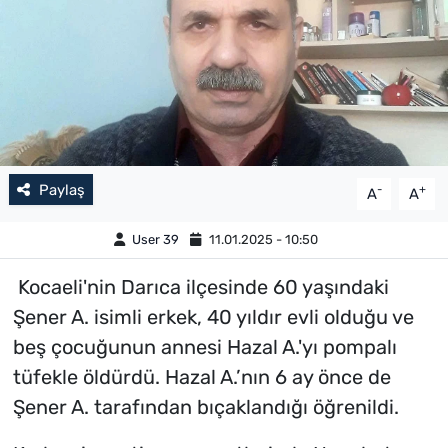
Paylaş
-
+
A
A
User 39
11.01.2025 - 10:50
Kocaeli'nin Darıca ilçesinde 60 yaşındaki
Şener A. isimli erkek, 40 yıldır evli olduğu ve
beş çocuğunun annesi Hazal A.'yı pompalı
tüfekle öldürdü. Hazal A.’nın 6 ay önce de
Şener A. tarafından bıçaklandığı öğrenildi.