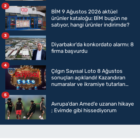
2
BİM 9 Ağustos 2026 aktüel
ürünler kataloğu: BİM bugün ne
satıyor, hangi ürünler indirimde?
3
Diyarbakır'da konkordato alarmı: 8
firma başvurdu
4
Çılgın Sayısal Loto 8 Ağustos
sonuçları açıklandı! Kazandıran
numaralar ve ikramiye tutarları
belli oldu
5
Avrupa'dan Amed'e uzanan hikaye
; Evimde gibi hissediyorum