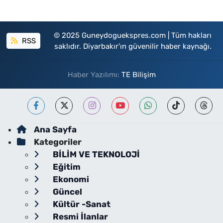
© 2025 Guneydoguekspres.com | Tüm hakları
RSS
saklıdır. Diyarbakır'ın güvenilir haber kaynağı.
Haber Yazılımı:
TE Bilişim
Ana Sayfa
Kategoriler
BİLİM VE TEKNOLOJİ
Eğitim
Ekonomi
Güncel
Kültür -Sanat
Resmi İlanlar