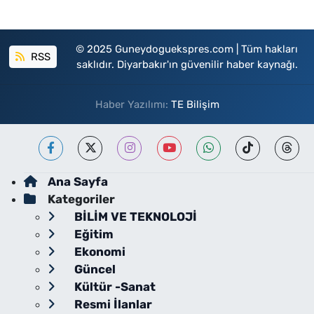
© 2025 Guneydoguekspres.com | Tüm hakları
RSS
saklıdır. Diyarbakır'ın güvenilir haber kaynağı.
Haber Yazılımı:
TE Bilişim
Ana Sayfa
Kategoriler
BİLİM VE TEKNOLOJİ
Eğitim
Ekonomi
Güncel
Kültür -Sanat
Resmi İlanlar