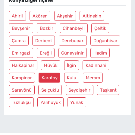
Konya Diğer İlçeler
Ahirli
Akören
Akşehir
Altinekin
Beyşehir
Bozkir
Cihanbeyli
Çeltik
Çumra
Derbent
Derebucak
Doğanhisar
Emirgazi
Ereğli
Güneysinir
Hadim
Halkapinar
Hüyük
İlgin
Kadinhani
Karapinar
Karatay
Kulu
Meram
Sarayönü
Selçuklu
Seydişehir
Taşkent
Tuzlukçu
Yalihüyük
Yunak