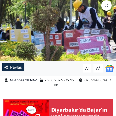
Paylaş
-
+
A
A
Ali Abbas YILMAZ
23.05.2026 - 19:15
Okunma Süresi: 1
Dk
Diyarbakır’da Bajar’ın