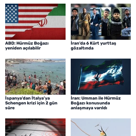
ABD: Hürmüz Boğazı
İran’da 6 Kürt yurttaş
yeniden açılabilir
gözaltında
İspanya’dan İtalya’ya
İran: Umman ile Hürmüz
Schengen krizi için 2 gün
Boğazı konusunda
süre
anlaşmaya varıldı