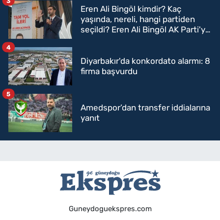
3
Eren Ali Bingöl kimdir? Kaç
yaşında, nereli, hangi partiden
seçildi? Eren Ali Bingöl AK Parti'ye
mi geçecek?
4
Diyarbakır'da konkordato alarmı: 8
firma başvurdu
5
Amedspor’dan transfer iddialarına
yanıt
Guneydoguekspres.com