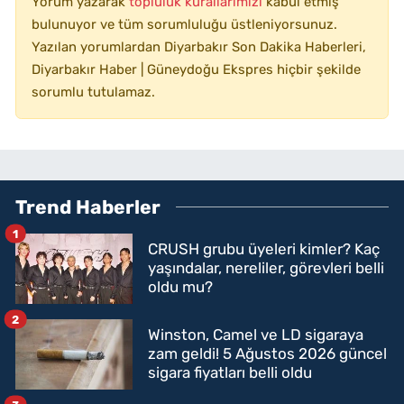
Yorum yazarak
topluluk kurallarımızı
kabul etmiş
bulunuyor ve tüm sorumluluğu üstleniyorsunuz.
Yazılan yorumlardan Diyarbakır Son Dakika Haberleri,
Diyarbakır Haber | Güneydoğu Ekspres hiçbir şekilde
sorumlu tutulamaz.
Trend Haberler
1
CRUSH grubu üyeleri kimler? Kaç
yaşındalar, nereliler, görevleri belli
oldu mu?
2
Winston, Camel ve LD sigaraya
zam geldi! 5 Ağustos 2026 güncel
sigara fiyatları belli oldu