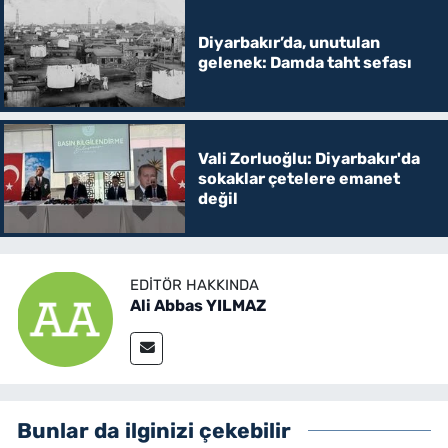
Diyarbakır’da, unutulan
gelenek: Damda taht sefası
Vali Zorluoğlu: Diyarbakır'da
sokaklar çetelere emanet
değil
EDITÖR HAKKINDA
Ali Abbas YILMAZ
Bunlar da ilginizi çekebilir