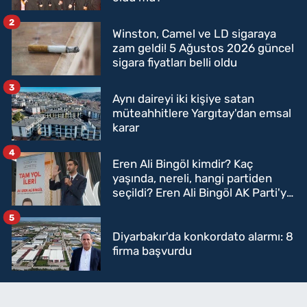
2
Winston, Camel ve LD sigaraya
zam geldi! 5 Ağustos 2026 güncel
sigara fiyatları belli oldu
3
Aynı daireyi iki kişiye satan
müteahhitlere Yargıtay'dan emsal
karar
4
Eren Ali Bingöl kimdir? Kaç
yaşında, nereli, hangi partiden
seçildi? Eren Ali Bingöl AK Parti'ye
mi geçecek?
5
Diyarbakır'da konkordato alarmı: 8
firma başvurdu