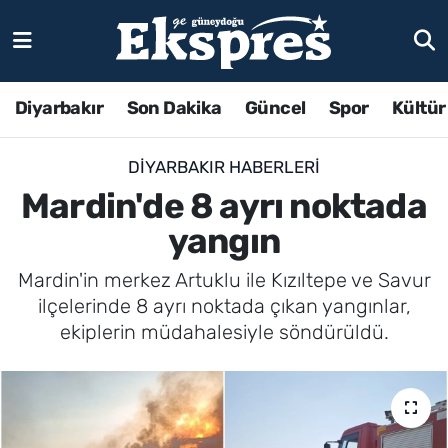
Diyarbakır
Son Dakika
Güncel
Spor
Kültür
DIYARBAKIR HABERLERI
Mardin'de 8 ayrı noktada
yangın
Mardin'in merkez Artuklu ile Kızıltepe ve Savur
ilçelerinde 8 ayrı noktada çıkan yangınlar,
ekiplerin müdahalesiyle söndürüldü.