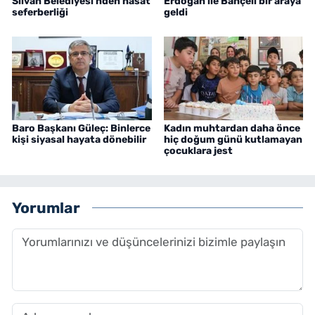
Silvan Belediyesi'nden hasat
Erdoğan ile Bahçeli bir araya
seferberliği
geldi
Baro Başkanı Güleç: Binlerce
Kadın muhtardan daha önce
kişi siyasal hayata dönebilir
hiç doğum günü kutlamayan
çocuklara jest
Yorumlar