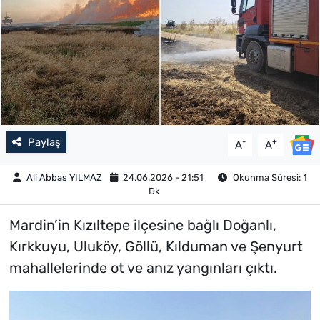
Paylaş
-
+
A
A
Ali Abbas YILMAZ
24.06.2026 - 21:51
Okunma Süresi: 1
Dk
Mardin’in Kızıltepe ilçesine bağlı Doğanlı,
Kırkkuyu, Uluköy, Göllü, Kılduman ve Şenyurt
mahallelerinde ot ve anız yangınları çıktı.