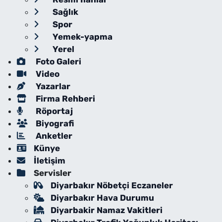
Sağlık
Spor
Yemek-yapma
Yerel
Foto Galeri
Video
Yazarlar
Firma Rehberi
Röportaj
Biyografi
Anketler
Künye
İletişim
Servisler
Diyarbakır Nöbetçi Eczaneler
Diyarbakır Hava Durumu
Diyarbakir Namaz Vakitleri