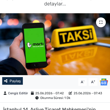
detaylar...
Paylaş
-
+
A
A
Cengiz Editör
25.06.2026 - 07:42
25.06.2026 - 07:43
Okunma Süresi: 1 Dk
İstanbul 14. Asliye Ticaret Mahkemesi'nin