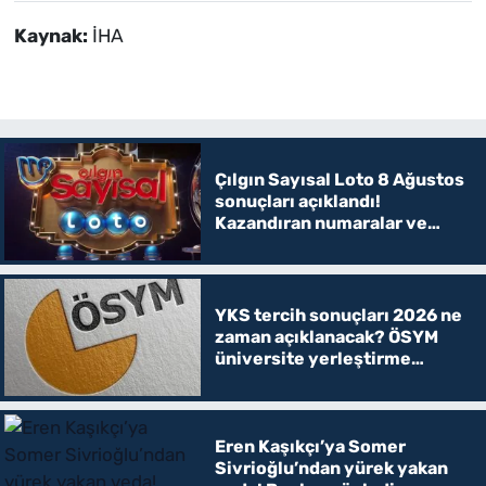
Kaynak:
İHA
Çılgın Sayısal Loto 8 Ağustos
sonuçları açıklandı!
Kazandıran numaralar ve
ikramiye tutarları belli oldu
YKS tercih sonuçları 2026 ne
zaman açıklanacak? ÖSYM
üniversite yerleştirme
sonucu sorgulama ekranı
Eren Kaşıkçı’ya Somer
Sivrioğlu’ndan yürek yakan