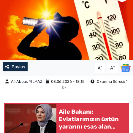
Paylaş
-
+
A
A
Ali Abbas YILMAZ
03.06.2026 - 18:15
Okunma Süresi: 1
Dk
Aile Bakanı:
Evlatlarımızın üstün
yararını esas alan