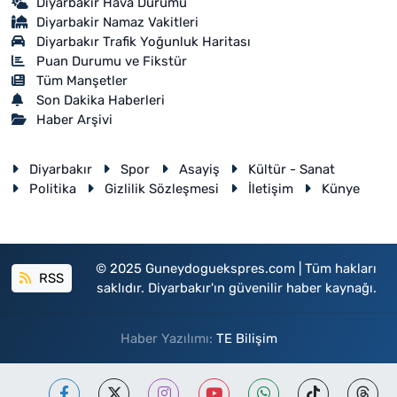
Diyarbakır Hava Durumu
Diyarbakir Namaz Vakitleri
Diyarbakır Trafik Yoğunluk Haritası
Puan Durumu ve Fikstür
Tüm Manşetler
Son Dakika Haberleri
Haber Arşivi
Diyarbakır
Spor
Asayiş
Kültür - Sanat
Politika
Gizlilik Sözleşmesi
İletişim
Künye
© 2025 Guneydoguekspres.com | Tüm hakları
RSS
saklıdır. Diyarbakır'ın güvenilir haber kaynağı.
Haber Yazılımı:
TE Bilişim