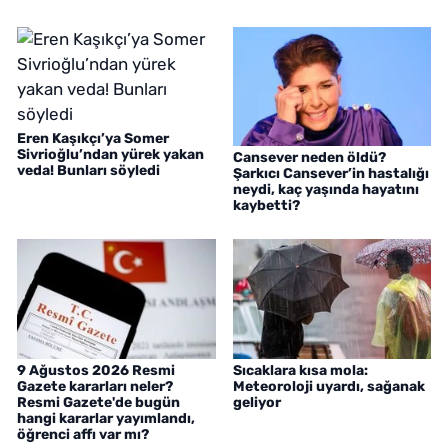
Eren Kaşıkçı’ya Somer
Sivrioğlu’ndan yürek yakan
Cansever neden öldü?
veda! Bunları söyledi
Şarkıcı Cansever’in hastalığı
neydi, kaç yaşında hayatını
kaybetti?
9 Ağustos 2026 Resmi
Sıcaklara kısa mola:
Gazete kararları neler?
Meteoroloji uyardı, sağanak
Resmi Gazete'de bugün
geliyor
hangi kararlar yayımlandı,
öğrenci affı var mı?