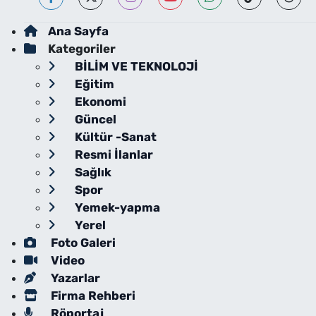
Ana Sayfa
Kategoriler
BİLİM VE TEKNOLOJİ
Eğitim
Ekonomi
Güncel
Kültür -Sanat
Resmi İlanlar
Sağlık
Spor
Yemek-yapma
Yerel
Foto Galeri
Video
Yazarlar
Firma Rehberi
Röportaj