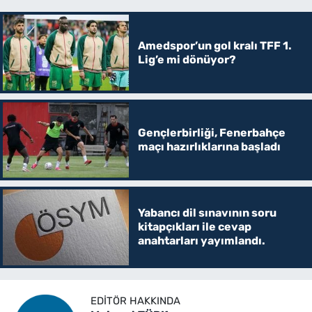
Amedspor’un gol kralı TFF 1.
Lig’e mi dönüyor?
Gençlerbirliği, Fenerbahçe
maçı hazırlıklarına başladı
Yabancı dil sınavının soru
kitapçıkları ile cevap
anahtarları yayımlandı.
EDITÖR HAKKINDA