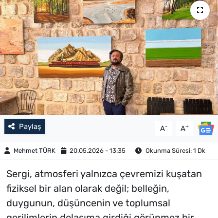
Paylaş
-
+
A
A
Mehmet TÜRK
20.05.2026 - 13:35
Okunma Süresi: 1 Dk
Sergi, atmosferi yalnızca çevremizi kuşatan
fiziksel bir alan olarak değil; belleğin,
duygunun, düşüncenin ve toplumsal
gerilimlerin dolaşıma girdiği görünmez bir