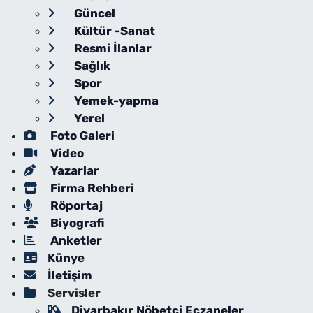
Güncel
Kültür -Sanat
Resmi İlanlar
Sağlık
Spor
Yemek-yapma
Yerel
Foto Galeri
Video
Yazarlar
Firma Rehberi
Röportaj
Biyografi
Anketler
Künye
İletişim
Servisler
Diyarbakır Nöbetçi Eczaneler