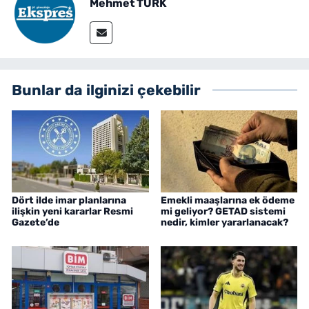
Mehmet TÜRK
Bunlar da ilginizi çekebilir
Dört ilde imar planlarına
Emekli maaşlarına ek ödeme
ilişkin yeni kararlar Resmi
mi geliyor? GETAD sistemi
Gazete’de
nedir, kimler yararlanacak?