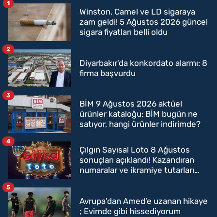
1
Winston, Camel ve LD sigaraya
zam geldi! 5 Ağustos 2026 güncel
sigara fiyatları belli oldu
2
Diyarbakır'da konkordato alarmı: 8
firma başvurdu
3
BİM 9 Ağustos 2026 aktüel
ürünler kataloğu: BİM bugün ne
satıyor, hangi ürünler indirimde?
4
Çılgın Sayısal Loto 8 Ağustos
sonuçları açıklandı! Kazandıran
numaralar ve ikramiye tutarları
belli oldu
5
Avrupa'dan Amed'e uzanan hikaye
; Evimde gibi hissediyorum