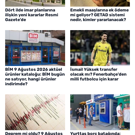
Dört ilde imar planlarına
Emekli maaşlarına ek ödeme
ilişkin yeni kararlar Resmi
mi geliyor? GETAD sistemi
Gazete’de
nedir, kimler yararlanacak?
BİM 9 Ağustos 2026 aktüel
İsmail Yüksek transfer
ürünler kataloğu: BİM bugün
olacak mı? Fenerbahçe'den
ne satıyor, hangi ürünler
milli futbolcu için karar
indirimde?
Deprem mi oldu? 9 Ağustos
Yurttaş borç batağında: