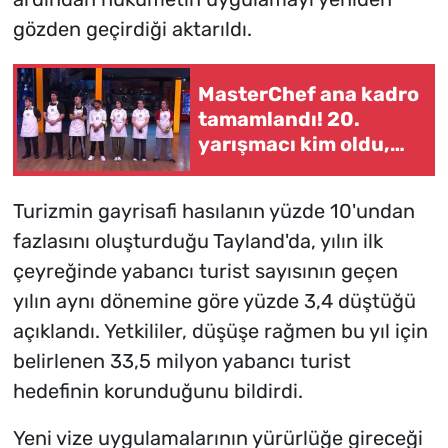
gözden geçirdiği aktarıldı.
MasterChef ana kadro
tamamlandı! 20.
yarışmacı kim oldu,
ana kadroya kimler
girdi?
Turizmin gayrisafi hasılanın yüzde 10'undan
fazlasını oluşturduğu Tayland'da, yılın ilk
çeyreğinde yabancı turist sayısının geçen
yılın aynı dönemine göre yüzde 3,4 düştüğü
açıklandı. Yetkililer, düşüşe rağmen bu yıl için
belirlenen 33,5 milyon yabancı turist
hedefinin korunduğunu bildirdi.
Yeni vize uygulamalarının yürürlüğe gireceği