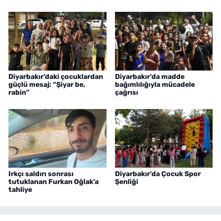
Diyarbakır’daki çocuklardan
Diyarbakır’da madde
güçlü mesaj: “Şiyar be,
bağımlılığıyla mücadele
rabin”
çağrısı
Irkçı saldırı sonrası
Diyarbakır’da Çocuk Spor
tutuklanan Furkan Oğlak’a
Şenliği
tahliye