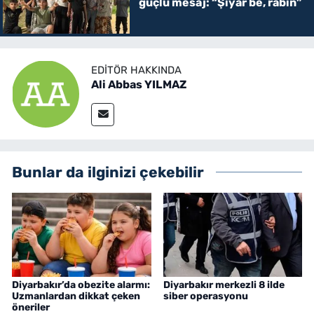
güçlü mesaj: “Şiyar be, rabin”
EDITÖR HAKKINDA
Ali Abbas YILMAZ
Bunlar da ilginizi çekebilir
Diyarbakır’da obezite alarmı:
Diyarbakır merkezli 8 ilde
Uzmanlardan dikkat çeken
siber operasyonu
öneriler