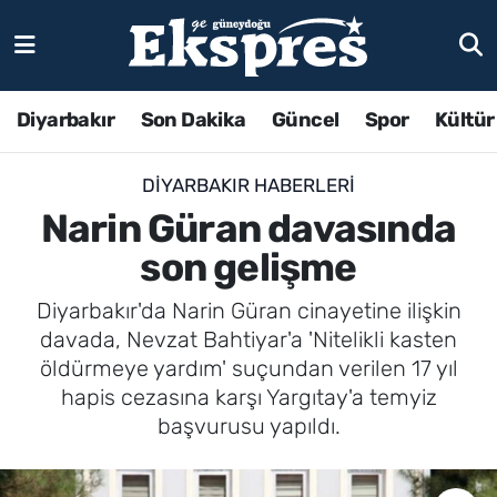
Diyarbakır
Son Dakika
Güncel
Spor
Kültür
DIYARBAKIR HABERLERI
Narin Güran davasında
son gelişme
Diyarbakır'da Narin Güran cinayetine ilişkin
davada, Nevzat Bahtiyar'a 'Nitelikli kasten
öldürmeye yardım' suçundan verilen 17 yıl
hapis cezasına karşı Yargıtay'a temyiz
başvurusu yapıldı.