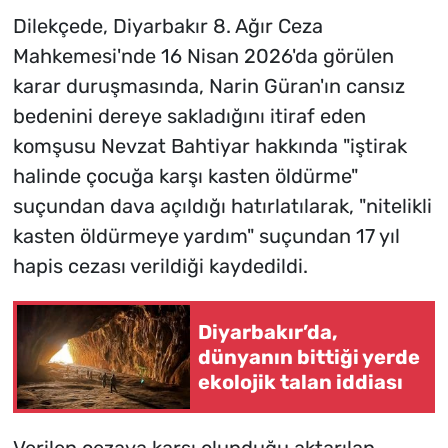
Dilekçede, Diyarbakır 8. Ağır Ceza
Mahkemesi'nde 16 Nisan 2026'da görülen
karar duruşmasında, Narin Güran'ın cansız
bedenini dereye sakladığını itiraf eden
komşusu Nevzat Bahtiyar hakkında "iştirak
halinde çocuğa karşı kasten öldürme"
suçundan dava açıldığı hatırlatılarak, "nitelikli
kasten öldürmeye yardım" suçundan 17 yıl
hapis cezası verildiği kaydedildi.
Diyarbakır’da,
dünyanın bittiği yerde
ekolojik talan iddiası