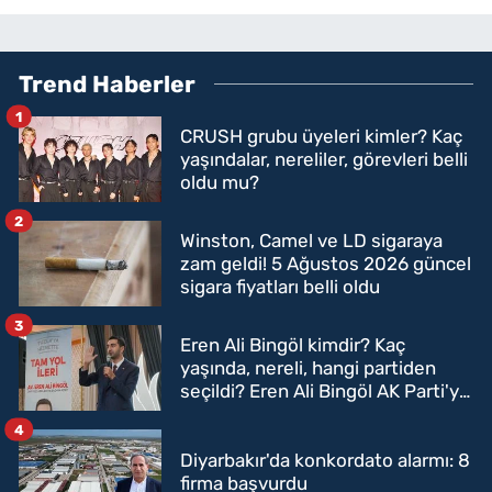
Trend Haberler
1
CRUSH grubu üyeleri kimler? Kaç
yaşındalar, nereliler, görevleri belli
oldu mu?
2
Winston, Camel ve LD sigaraya
zam geldi! 5 Ağustos 2026 güncel
sigara fiyatları belli oldu
3
Eren Ali Bingöl kimdir? Kaç
yaşında, nereli, hangi partiden
seçildi? Eren Ali Bingöl AK Parti'ye
mi geçecek?
4
Diyarbakır'da konkordato alarmı: 8
firma başvurdu