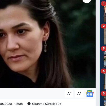
1
2
3
4
-
+
A
A
5
06.2026 - 18:08
Okunma Süresi: 1 Dk