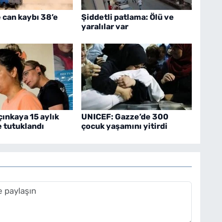
can kaybı 38’e
Şiddetli patlama: Ölü ve
yaralılar var
çınkaya 15 aylık
UNICEF: Gazze’de 300
 tutuklandı
çocuk yaşamını yitirdi