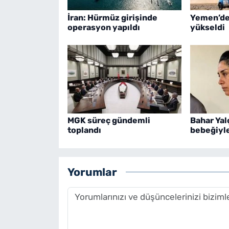
İran: Hürmüz girişinde
Yemen’de 
operasyon yapıldı
yükseldi
MGK süreç gündemli
Bahar Yal
toplandı
bebeğiyle
Yorumlar