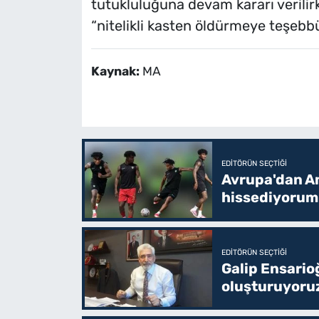
tutukluluğuna devam kararı verilirk
“nitelikli kasten öldürmeye teşebb
Kaynak:
MA
EDITÖRÜN SEÇTIĞI
Avrupa'dan Am
hissediyorum
EDITÖRÜN SEÇTIĞI
Galip Ensario
oluşturuyoru