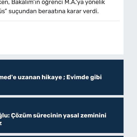
en, Bakalım’ın öğrenci M.A.'ya yönelik
üs” suçundan beraatına karar verdi.
ed'e uzanan hikaye ; Evimde gibi
ğlu: Çözüm sürecinin yasal zeminini
z