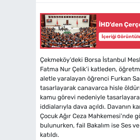
İHD’den Çerç
İçeriği Görüntül
Çekmeköy’deki Borsa İstanbul Mesl
Fatma Nur Çelik’i katleden, öğretm
aletle yaralayan öğrenci Furkan S
tasarlayarak canavarca hisle öldürm
kamu görevi nedeniyle tasarlayar
iddialarıyla dava açıldı. Davanın k
Çocuk Ağır Ceza Mahkemesi’nde gö
bulunurken, fail Bakalım ise Ses ve
katıldı.