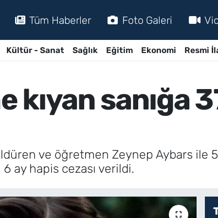
Tüm Haberler
Foto Galeri
Vi
Kültür - Sanat
Sağlık
Eğitim
Ekonomi
Resmi İl
kıyan sanığa 37 
öldüren ve öğretmen Zeynep Aybars ile 5
6 ay hapis cezası verildi.