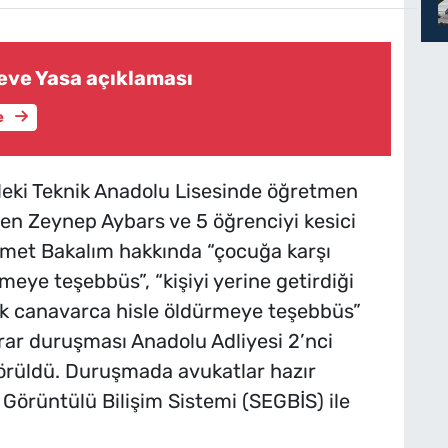
eve Yasa açıklaması
e
eki Teknik Anadolu Lisesinde öğretmen
en Zeynep Aybars ve 5 öğrenciyi kesici
amet Bakalım hakkında “çocuğa karşı
eye teşebbüs”, “kişiyi yerine getirdiği
ak canavarca hisle öldürmeye teşebbüs”
arar duruşması Anadolu Adliyesi 2’nci
rüldü. Duruşmada avukatlar hazır
 Görüntülü Bilişim Sistemi (SEGBİS) ile