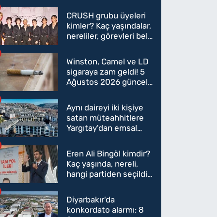
CRUSH grubu üyeleri
kimler? Kaç yaşındalar,
nereliler, görevleri belli
oldu mu?
Winston, Camel ve LD
sigaraya zam geldi! 5
Ağustos 2026 güncel
sigara fiyatları belli
oldu
Aynı daireyi iki kişiye
satan müteahhitlere
Yargıtay'dan emsal
karar
Eren Ali Bingöl kimdir?
Kaç yaşında, nereli,
hangi partiden seçildi?
Eren Ali Bingöl AK
Parti'ye mi geçecek?
Diyarbakır'da
konkordato alarmı: 8