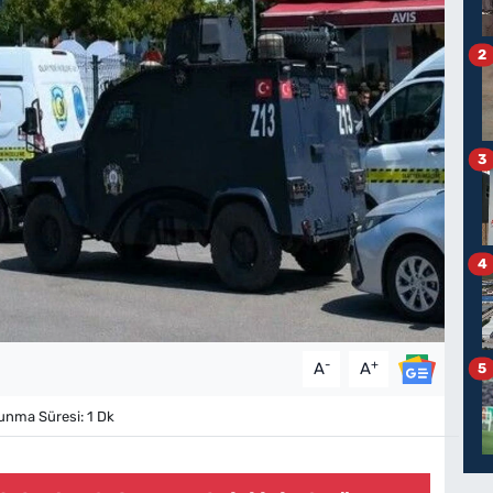
2
3
4
-
+
A
A
5
nma Süresi: 1 Dk