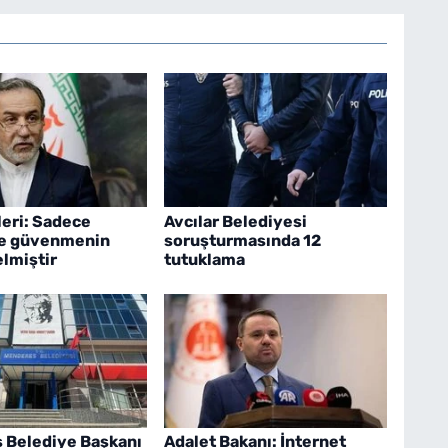
leri: Sadece
Avcılar Belediyesi
e güvenmenin
soruşturmasında 12
lmiştir
tutuklama
 Belediye Başkanı
Adalet Bakanı: İnternet