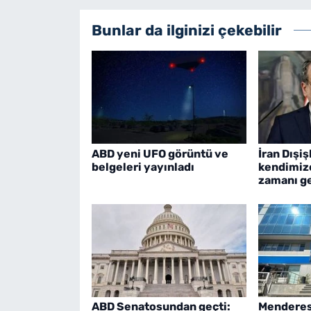
Bunlar da ilginizi çekebilir
ABD yeni UFO görüntü ve
İran Dışiş
belgeleri yayınladı
kendimiz
zamanı ge
ABD Senatosundan geçti:
Menderes