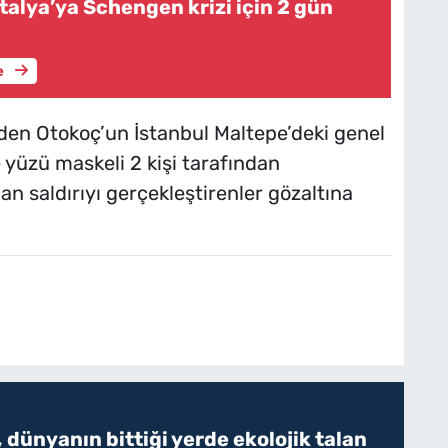
talya’ya Schengen krizi için 2 gün
e
nden Otokoç’un İstanbul Maltepe’deki genel
yüzü maskeli 2 kişi tarafından
an saldırıyı gerçekleştirenler gözaltına
 dünyanın bittiği yerde ekolojik talan