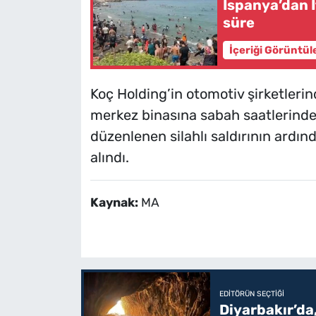
İspanya’dan İ
süre
İçeriği Görüntül
Koç Holding’in otomotiv şirketleri
merkez binasına sabah saatlerinde 
düzenlenen silahlı saldırının ardınd
alındı.
Kaynak:
MA
EDITÖRÜN SEÇTIĞI
Diyarbakır’da,