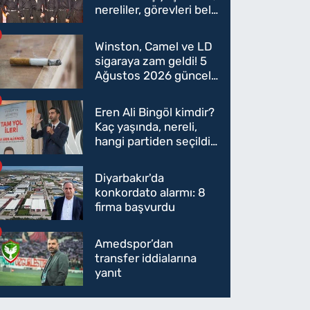
nereliler, görevleri belli
oldu mu?
Winston, Camel ve LD
sigaraya zam geldi! 5
Ağustos 2026 güncel
sigara fiyatları belli
oldu
Eren Ali Bingöl kimdir?
Kaç yaşında, nereli,
hangi partiden seçildi?
Eren Ali Bingöl AK
Parti'ye mi geçecek?
Diyarbakır'da
konkordato alarmı: 8
firma başvurdu
Amedspor’dan
transfer iddialarına
yanıt