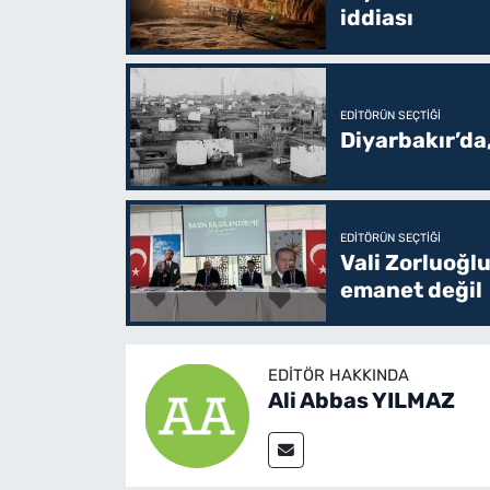
iddiası
EDITÖRÜN SEÇTIĞI
Diyarbakır’da
EDITÖRÜN SEÇTIĞI
Vali Zorluoğlu
emanet değil
EDITÖR HAKKINDA
Ali Abbas YILMAZ