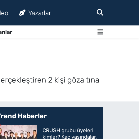
deo
Yazarlar
anlar
erçekleştiren 2 kişi gözaltına
Trend Haberler
CRUSH grubu üyeleri
kimler? Kaç yaşındalar,