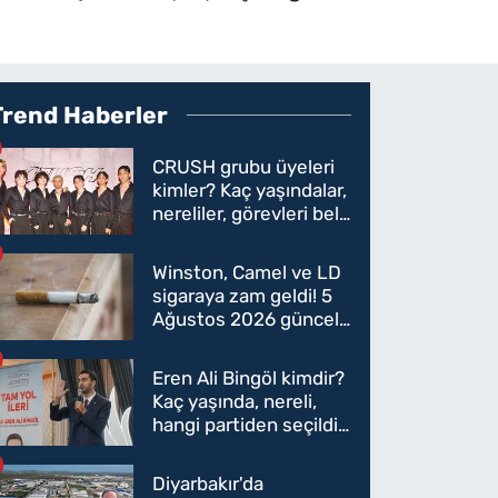
Trend Haberler
CRUSH grubu üyeleri
kimler? Kaç yaşındalar,
nereliler, görevleri belli
oldu mu?
Winston, Camel ve LD
sigaraya zam geldi! 5
Ağustos 2026 güncel
sigara fiyatları belli
oldu
Eren Ali Bingöl kimdir?
Kaç yaşında, nereli,
hangi partiden seçildi?
Eren Ali Bingöl AK
Parti'ye mi geçecek?
Diyarbakır'da