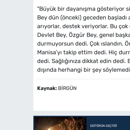
"Büyük bir dayanışma gösteriyor siy
Bey dün (önceki) geceden başlad
arıyorlar, destek veriyorlar. Bu çok 
Devlet Bey, Özgür Bey, genel başk
durmuyorsun dedi. Çok ıslandın. Ön
Manisa’yı takip ettim dedi. Hiç d
dedi. Sağlığınıza dikkat edin dedi. B
dışında herhangi bir şey söylemedi.
Kaynak:
BİRGÜN
EDITÖRÜN SEÇTIĞI