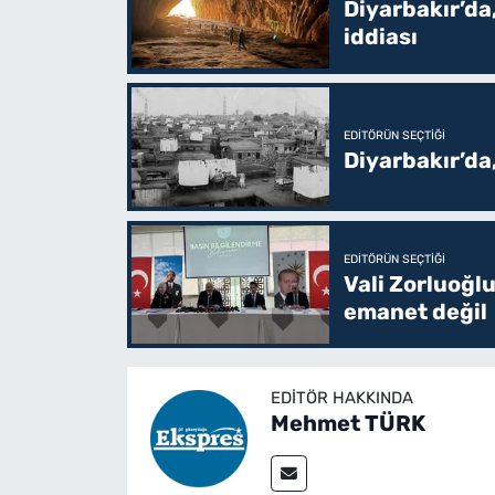
Diyarbakır’da,
iddiası
EDITÖRÜN SEÇTIĞI
Diyarbakır’da
EDITÖRÜN SEÇTIĞI
Vali Zorluoğlu
emanet değil
EDITÖR HAKKINDA
Mehmet TÜRK