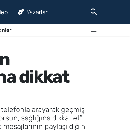
deo
Yazarlar
anlar
on
na dikkat
 telefonla arayarak geçmiş
orsun, sağlığına dikkat et”
et mesajlarının paylaşıldığını