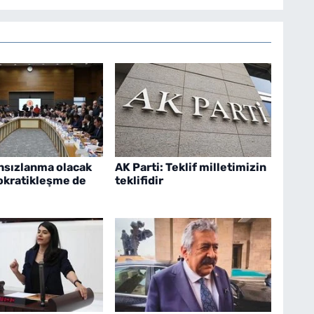
hsızlanma olacak
AK Parti: Teklif milletimizin
kratikleşme de
teklifidir