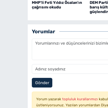
MHP'li Feti Yıldız Öcalan'ın
DEM Parti
çağrısını okudu
barış kül
güçlendir
Yorumlar
Gönder
Yorum yazarak
topluluk kurallarımızı
kabul
üstleniyorsunuz. Yazılan yorumlardan Diyar