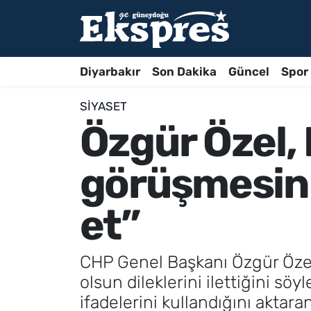
Diyarbakır
Son Dakika
Güncel
Spor
SIYASET
Özgür Özel, 
görüşmesini 
et”
CHP Genel Başkanı Özgür Özel,
olsun dileklerini ilettiğini s
ifadelerini kullandığını aktaran