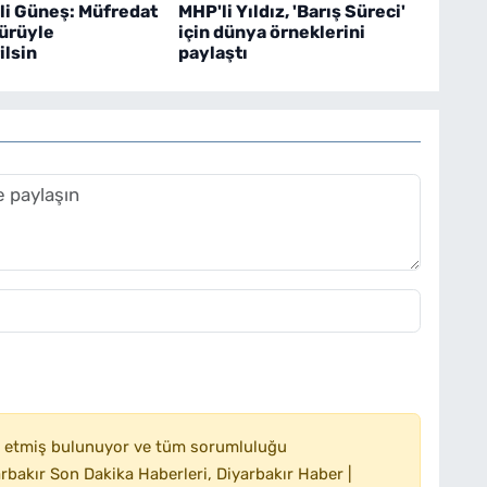
li Güneş: Müfredat
MHP'li Yıldız, 'Barış Süreci'
türüyle
için dünya örneklerini
ilsin
paylaştı
 etmiş bulunuyor ve tüm sorumluluğu
bakır Son Dakika Haberleri, Diyarbakır Haber |