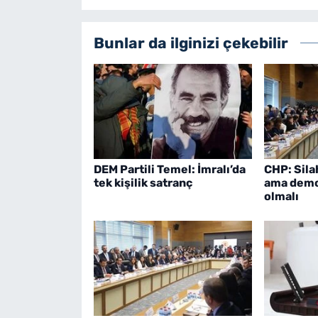
Bunlar da ilginizi çekebilir
DEM Partili Temel: İmralı’da
CHP: Sila
tek kişilik satranç
ama demo
olmalı