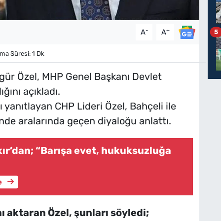
-
+
A
A
5
a Süresi: 1 Dk
gür Özel, MHP Genel Başkanı Devlet
ığını açıkladı.
 yanıtlayan CHP Lideri Özel, Bahçeli ile
nde aralarında geçen diyaloğu anlattı.
ır’dan; “Barışa evet, hukuksuzluğa
e
 aktaran Özel, şunları söyledi;