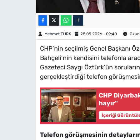
Mehmet TÜRK
28.05.2026 - 09:40
Okunm
CHP’nin seçilmiş Genel Başkanı Öz
Bahçeli’nin kendisini telefonla arad
Gazeteci Saygı Öztürk’ün sorularını
gerçekleştirdiği telefon görüşmesi
CHP Diyarbak
hayır"
İçeriği Görüntül
Telefon görüşmesinin detaylarını