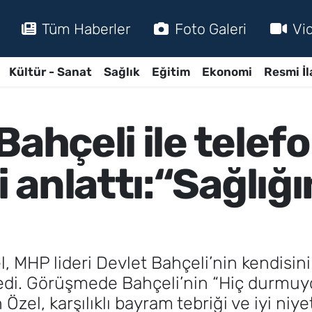
Tüm Haberler
Foto Galeri
Vi
Kültür - Sanat
Sağlık
Eğitim
Ekonomi
Resmi İl
Bahçeli ile telef
anlattı:“Sağlığı
 MHP lideri Devlet Bahçeli’nin kendisini
öyledi. Görüşmede Bahçeli’nin “Hiç durmuy
 Özel, karşılıklı bayram tebriği ve iyi niy