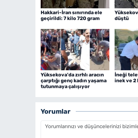
Hakkari-İran sınırında ele
Yüksekov
geçirildi: 7 kilo 720 gram
düştü
Yüksekova'da zırhlı aracın
İneği tele
çarptığı genç kadın yaşama
inek ve 2
tutunmaya çalışıyor
Yorumlar