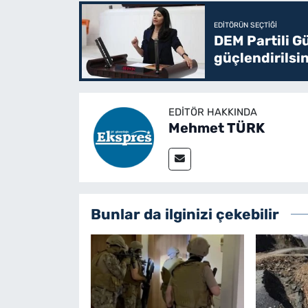
EDITÖRÜN SEÇTIĞI
DEM Partili G
güçlendirilsi
EDITÖR HAKKINDA
Mehmet TÜRK
Bunlar da ilginizi çekebilir