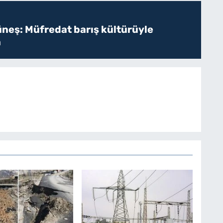
üneş: Müfredat barış kültürüyle
n