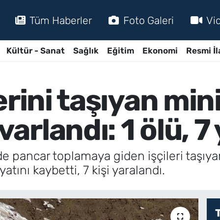
Tüm Haberler
Foto Galeri
Vi
Kültür - Sanat
Sağlık
Eğitim
Ekonomi
Resmi İl
erini taşıyan min
rlandı: 1 ölü, 7 
de pancar toplamaya giden işçileri taşı
tını kaybetti, 7 kişi yaralandı.