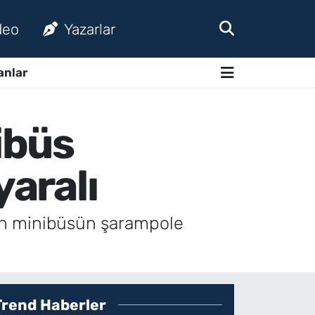
deo
Yazarlar
anlar
ibüs
yaralı
yan minibüsün şarampole
Trend Haberler