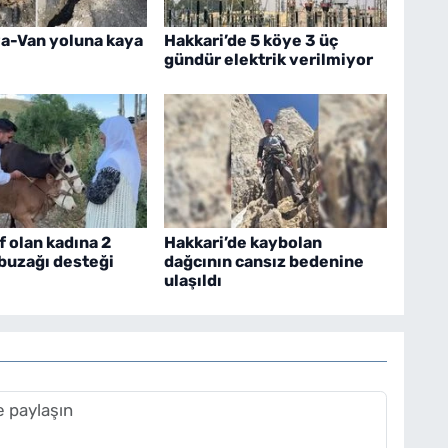
a-Van yoluna kaya
Hakkari’de 5 köye 3 üç
gündür elektrik verilmiyor
f olan kadına 2
Hakkari’de kaybolan
 buzağı desteği
dağcının cansız bedenine
ulaşıldı