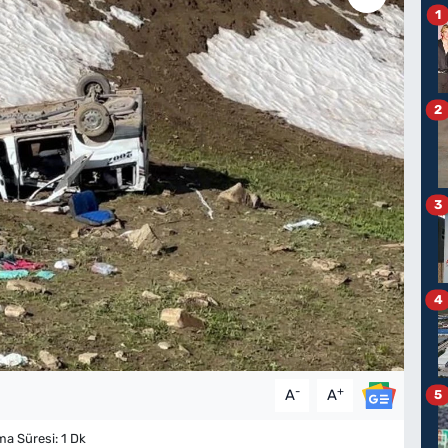
1
2
3
4
-
+
A
A
5
 Süresi: 1 Dk