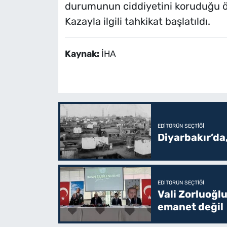
durumunun ciddiyetini koruduğu öğ
Kazayla ilgili tahkikat başlatıldı.
Kaynak:
İHA
EDITÖRÜN SEÇTIĞI
Diyarbakır’da
EDITÖRÜN SEÇTIĞI
Vali Zorluoğlu
emanet değil