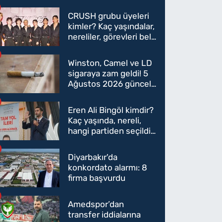
CRUSH grubu üyeleri
kimler? Kaç yaşındalar,
nereliler, görevleri belli
oldu mu?
Winston, Camel ve LD
sigaraya zam geldi! 5
Ağustos 2026 güncel
sigara fiyatları belli
oldu
Eren Ali Bingöl kimdir?
Kaç yaşında, nereli,
hangi partiden seçildi?
Eren Ali Bingöl AK
Parti'ye mi geçecek?
Diyarbakır'da
konkordato alarmı: 8
firma başvurdu
Amedspor’dan
transfer iddialarına