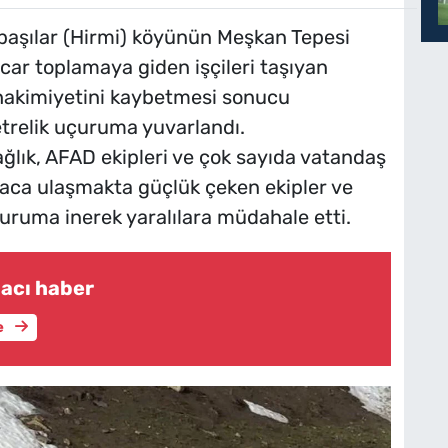
Onbaşılar (Hirmi) köyünün Meşkan Tepesi
ar toplamaya giden işçileri taşıyan
hakimiyetini kaybetmesi sonucu
trelik uçuruma yuvarlandı.
ğlık, AFAD ekipleri ve çok sayıda vatandaş
araca ulaşmakta güçlük çeken ekipler ve
çuruma inerek yaralılara müdahale etti.
acı haber
e