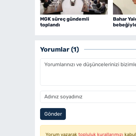
MGK süreç gündemli
Bahar Yal
toplandı
bebeğiyle
Yorumlar (1)
Gönder
Yorum yazarak
topluluk kurallarımızı
kabul