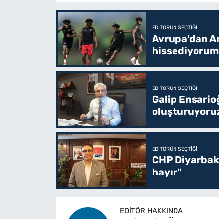
EDITÖRÜN SEÇTIĞI
Avrupa'dan Am
hissediyorum
EDITÖRÜN SEÇTIĞI
Galip Ensario
oluşturuyoru
EDITÖRÜN SEÇTIĞI
CHP Diyarbakı
hayır"
EDITÖR HAKKINDA