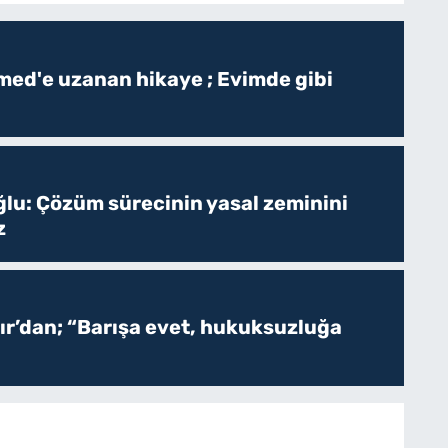
ed'e uzanan hikaye ; Evimde gibi
ğlu: Çözüm sürecinin yasal zeminini
z
r’dan; “Barışa evet, hukuksuzluğa