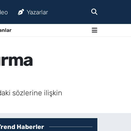
deo
Yazarlar
anlar
urma
ki sözlerine ilişkin
Trend Haberler