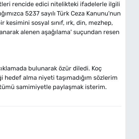
i rencide edici nitelikteki ifadelerle ilgili
lığımızca 5237 sayılı Türk Ceza Kanunu'nun
 kesimini sosyal sınıf, ırk, din, mezhep,
ayanarak alenen aşağılama' suçundan resen
açıklamada bulunarak özür diledi. Koç
ği hedef alma niyeti taşımadığım sözlerim
üntümü samimiyetle paylaşmak isterim.