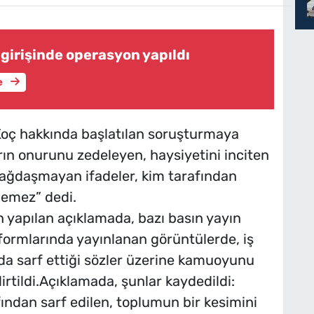
girişinde operasyon yapıldı
e
Koç hakkında başlatılan soruşturmaya
arın onurunu zedeleyen, haysiyetini inciten
bağdaşmayan ifadeler, kim tarafından
lemez” dedi.
 yapılan açıklamada, bazı basın yayın
formlarında yayınlanan görüntülerde, iş
nda sarf ettiği sözler üzerine kamuoyunu
rtildi.Açıklamada, şunlar kaydedildi:
fından sarf edilen, toplumun bir kesimini