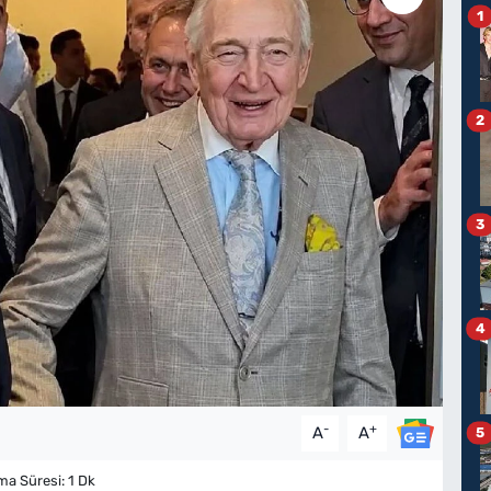
1
2
3
4
-
+
A
A
5
a Süresi: 1 Dk