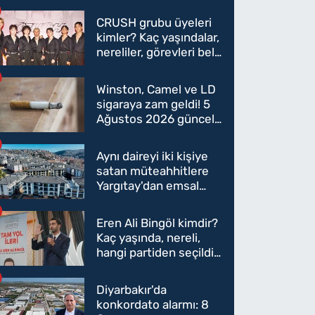
CRUSH grubu üyeleri
kimler? Kaç yaşındalar,
nereliler, görevleri belli
oldu mu?
Winston, Camel ve LD
sigaraya zam geldi! 5
Ağustos 2026 güncel
sigara fiyatları belli
oldu
Aynı daireyi iki kişiye
satan müteahhitlere
Yargıtay'dan emsal
karar
Eren Ali Bingöl kimdir?
Kaç yaşında, nereli,
hangi partiden seçildi?
Eren Ali Bingöl AK
Parti'ye mi geçecek?
Diyarbakır'da
konkordato alarmı: 8