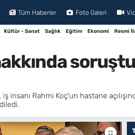
Tüm Haberler
Foto Galeri
Vi
Kültür - Sanat
Sağlık
Eğitim
Ekonomi
Resmi İl
hakkında soruşt
 iş insanı Rahmi Koç'un hastane açılışında
iledi.