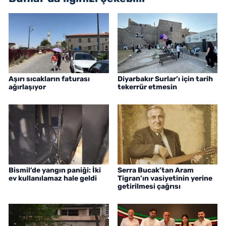
Aşırı sıcakların faturası
Diyarbakır Surlar’ı için tarih
ağırlaşıyor
tekerrür etmesin
Bismil’de yangın paniği: İki
Serra Bucak’tan Aram
ev kullanılamaz hale geldi
Tigran’ın vasiyetinin yerine
getirilmesi çağrısı