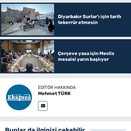
Diyarbakır Surlar’ı için tarih
tekerrür etmesin
Çerçeve yasa için Meclis
mesaisi yarın başlıyor
EDITÖR HAKKINDA
Mehmet TÜRK
Bunlar da ilginizi çekebilir