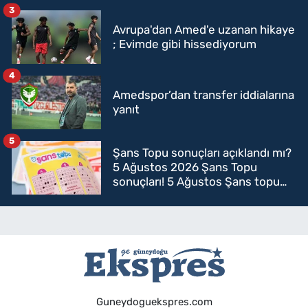
3
Avrupa'dan Amed'e uzanan hikaye
; Evimde gibi hissediyorum
4
Amedspor’dan transfer iddialarına
yanıt
5
Şans Topu sonuçları açıklandı mı?
5 Ağustos 2026 Şans Topu
sonuçları! 5 Ağustos Şans topu
sorgulama
Guneydoguekspres.com