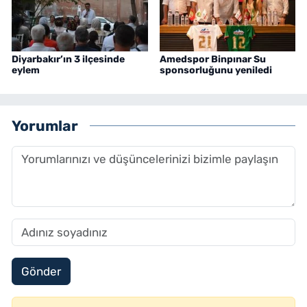
Diyarbakır’ın 3 ilçesinde
Amedspor Binpınar Su
eylem
sponsorluğunu yeniledi
Yorumlar
Gönder