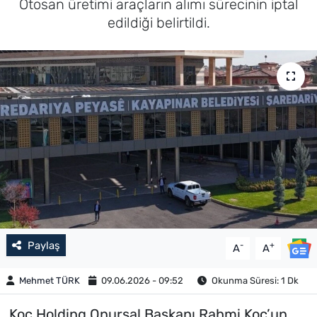
Otosan üretimi araçların alımı sürecinin iptal
edildiği belirtildi.
Paylaş
-
+
A
A
Mehmet TÜRK
09.06.2026 - 09:52
Okunma Süresi: 1 Dk
Koç Holding Onursal Başkanı Rahmi Koç’un