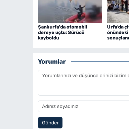
Şanlıurfa'da otomobil
Urfa’da çi
dereye uçtu: Sürücü
önündeki
kayboldu
sonuçlan
Yorumlar
Gönder