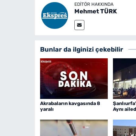
EDITÖR HAKKINDA
Mehmet TÜRK
Bunlar da ilginizi çekebilir
Akrabaların kavgasında 8
Şanlıurfa’
yaralı
Aynı ailed