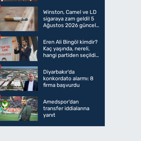
oldu mu?
Winston, Camel ve LD
sigaraya zam geldi! 5
Ağustos 2026 güncel
sigara fiyatları belli
oldu
Eren Ali Bingöl kimdir?
Kaç yaşında, nereli,
hangi partiden seçildi?
Eren Ali Bingöl AK
Parti'ye mi geçecek?
Diyarbakır'da
konkordato alarmı: 8
firma başvurdu
Amedspor’dan
transfer iddialarına
yanıt