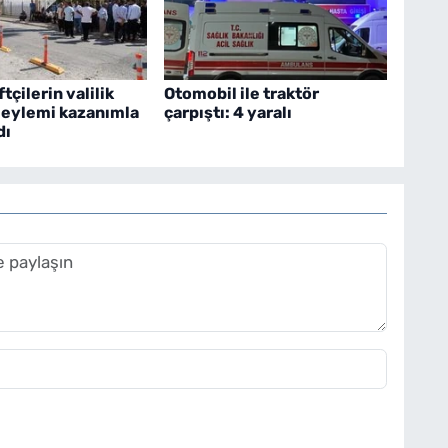
ftçilerin valilik
Otomobil ile traktör
 eylemi kazanımla
çarpıştı: 4 yaralı
dı