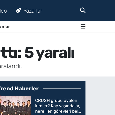
deo
Yazarlar
anlar
tı: 5 yaralı
ralandı.
Trend Haberler
CRUSH grubu üyeleri
kimler? Kaç yaşındalar,
nereliler, görevleri belli