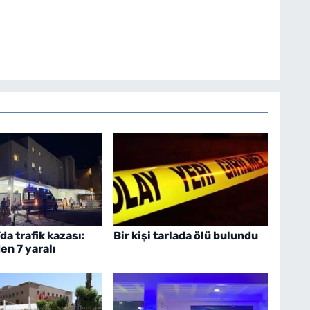
da trafik kazası:
Bir kişi tarlada ölü bulundu
en 7 yaralı