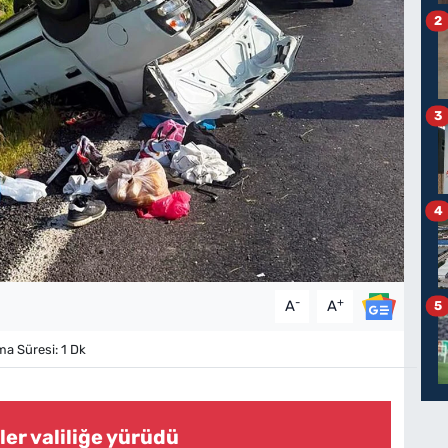
2
3
4
-
+
A
A
5
 Süresi: 1 Dk
iler valiliğe yürüdü