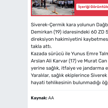
İçeriği Görüntül
Siverek-Çermik kara yolunun Dağbaş
Demirkan (19) idaresindeki 60 ZD 
direksiyon hakimiyetini kaybetmesi
takla attı.
Kazada sürücü ile Yunus Emre Tal
Arslan Ali Karvar (17) ve Murat Can
yerine sağlık, itfaiye ve jandarma ek
Yaralılar, sağlık ekiplerince Siverek
hayati tehlikesinin bulunmadığı öğr
Kaynak:
AA