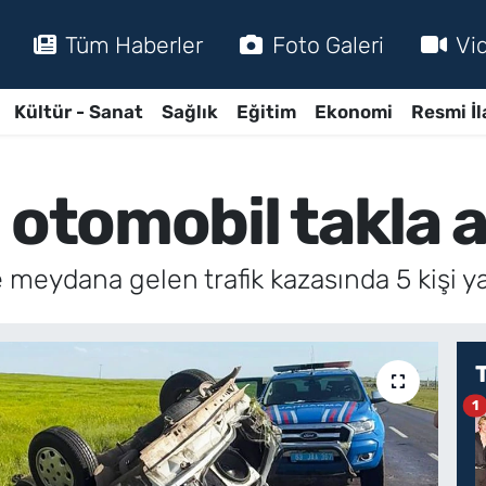
Tüm Haberler
Foto Galeri
Vi
Kültür - Sanat
Sağlık
Eğitim
Ekonomi
Resmi İl
otomobil takla at
e meydana gelen trafik kazasında 5 kişi ya
1