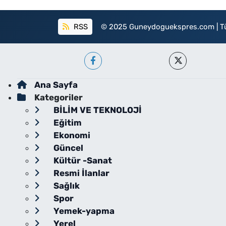
RSS
© 2025 Guneydoguekspres.com | Tüm h
Ana Sayfa
Kategoriler
BİLİM VE TEKNOLOJİ
Eğitim
Ekonomi
Güncel
Kültür -Sanat
Resmi İlanlar
Sağlık
Spor
Yemek-yapma
Yerel