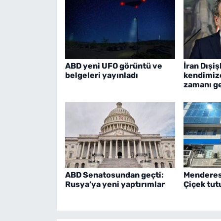
ABD yeni UFO görüntü ve
İran Dışiş
belgeleri yayınladı
kendimiz
zamanı ge
ABD Senatosundan geçti:
Menderes
Rusya’ya yeni yaptırımlar
Çiçek tut