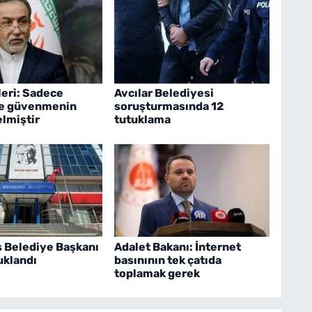
leri: Sadece
Avcılar Belediyesi
e güvenmenin
soruşturmasında 12
lmiştir
tutuklama
 Belediye Başkanı
Adalet Bakanı: İnternet
uklandı
basınının tek çatıda
toplamak gerek