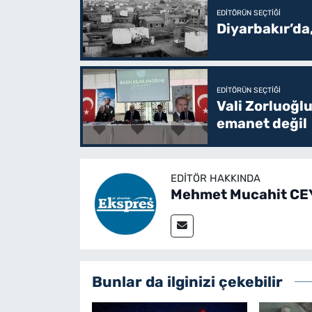
EDITÖRÜN SEÇTIĞI
Diyarbakır’da
EDITÖRÜN SEÇTIĞI
Vali Zorluoğlu
emanet değil
EDITÖR HAKKINDA
Mehmet Mucahit C
Bunlar da ilginizi çekebilir