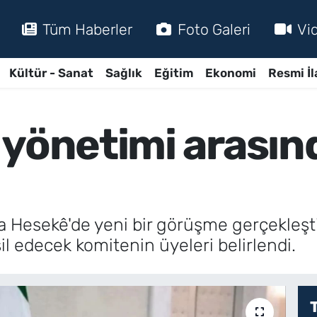
Tüm Haberler
Foto Galeri
Vi
Kültür - Sanat
Sağlık
Eğitim
Ekonomi
Resmi İl
 yönetimi arasın
a Hesekê'de yeni bir görüşme gerçekleşt
l edecek komitenin üyeleri belirlendi.