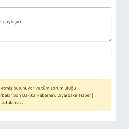
 etmiş bulunuyor ve tüm sorumluluğu
bakır Son Dakika Haberleri, Diyarbakır Haber |
 tutulamaz.