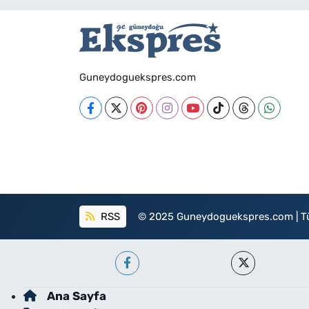
Guneydoguekspres.com
RSS
© 2025 Guneydoguekspres.com | Tüm h
Ana Sayfa