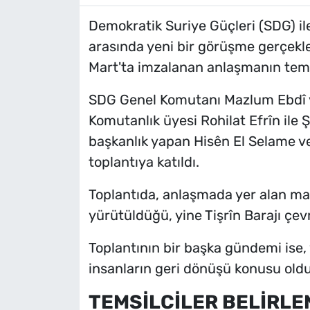
Demokratik Suriye Güçleri (SDG) il
arasında yeni bir görüşme gerçekl
Mart'ta imzalanan anlaşmanın teme
SDG Genel Komutanı Mazlum Ebdî v
Komutanlık üyesi Rohilat Efrîn ile 
başkanlık yapan Hisên El Selame v
toplantıya katıldı.
Toplantıda, anlaşmada yer alan ma
yürütüldüğü, yine Tişrîn Barajı çevre
Toplantının bir başka gündemi ise
insanların geri dönüşü konusu oldu
TEMSİLCİLER BELİRLE