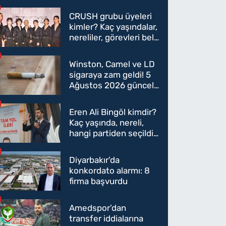
CRUSH grubu üyeleri
kimler? Kaç yaşındalar,
nereliler, görevleri belli
oldu mu?
Winston, Camel ve LD
sigaraya zam geldi! 5
Ağustos 2026 güncel
sigara fiyatları belli
oldu
Eren Ali Bingöl kimdir?
Kaç yaşında, nereli,
hangi partiden seçildi?
Eren Ali Bingöl AK
Parti'ye mi geçecek?
Diyarbakır'da
konkordato alarmı: 8
firma başvurdu
Amedspor’dan
transfer iddialarına