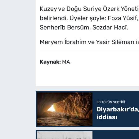
Kuzey ve Doğu Suriye Özerk Yöneti
belirlendi. Üyeler şöyle: Foza Yûsi
Senherîb Bersûm, Sozdar Hacî.
Meryem Îbrahîm ve Yasir Silêman 
Kaynak:
MA
EDITÖRÜN SEÇTIĞI
Diyarbakır’da,
iddiası