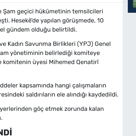
e Şam geçici hükümetinin temsilcileri
eşti. Hesekê'de yapılan görüşmede, 10
l gündem olduğu belirtildi.
e Kadın Savunma Birlikleri (YPJ) Genel
Şam yönetiminin belirlediği komiteye
e komitenin üyesi Mihemed Qenatirî
ddeler kapsamında hangi çalışmaların
sindeki saldırıların ele alındığı kaydedildi.
, yerlerinden göç etmek zorunda kalan
.
NDİ