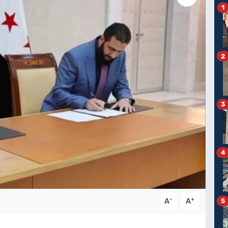
1
2
3
4
-
+
A
A
5