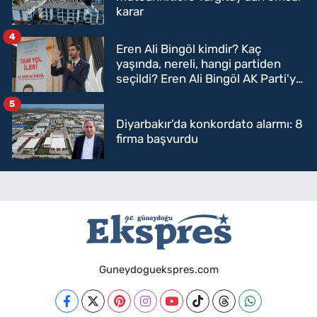
karar
4
Eren Ali Bingöl kimdir? Kaç
yaşında, nereli, hangi partiden
seçildi? Eren Ali Bingöl AK Parti'ye
mi geçecek?
5
Diyarbakır'da konkordato alarmı: 8
firma başvurdu
Guneydoguekspres.com