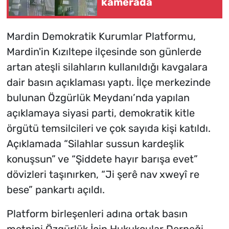
kamerada
Mardin Demokratik Kurumlar Platformu,
Mardin'in Kızıltepe ilçesinde son günlerde
artan ateşli silahların kullanıldığı kavgalara
dair basın açıklaması yaptı. İlçe merkezinde
bulunan Özgürlük Meydanı’nda yapılan
açıklamaya siyasi parti, demokratik kitle
örgütü temsilcileri ve çok sayıda kişi katıldı.
Açıklamada “Silahlar sussun kardeşlik
konuşsun” ve “Şiddete hayır barışa evet”
dövizleri taşınırken, “Ji şerê nav xweyî re
bese” pankartı açıldı.
Platform birleşenleri adına ortak basın
metnini Özgürlük İçin Hukukçular Derneği