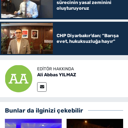
sürecinin yasal zeminini
oluşturuyoruz
CHP Diyarbakır’dan; “Barışa
evet, hukuksuzluğa hayır"
EDITÖR HAKKINDA
Ali Abbas YILMAZ
Bunlar da ilginizi çekebilir