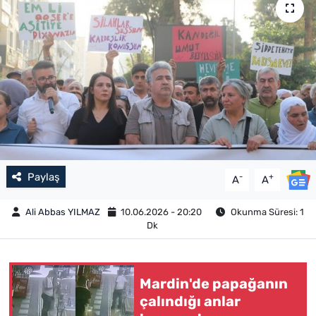
Paylaş
-
+
A
A
Ali Abbas YILMAZ
10.06.2026 - 20:20
Okunma Süresi: 1
Dk
Mardin'de papağanın
çalındığı anlar