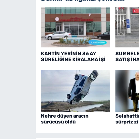
KANTİN YERİNİN 36 AY
SUR BELE
SÜRELİĞİNE KİRALAMA İŞİ
SATIŞ İH
Nehre düşen aracın
Selahatti
sürücüsü öldü
sürpriz z