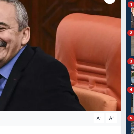
1
2
3
4
-
+
A
A
5