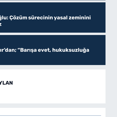
ğlu: Çözüm sürecinin yasal zeminini
z
r’dan; “Barışa evet, hukuksuzluğa
EYLAN