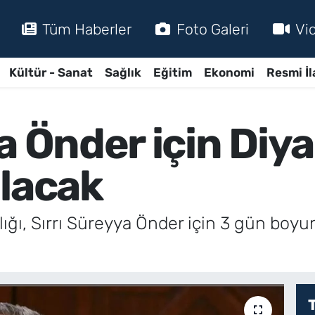
Tüm Haberler
Foto Galeri
Vi
Kültür - Sanat
Sağlık
Eğitim
Ekonomi
Resmi İl
a Önder için Diya
olacak
lığı, Sırrı Süreyya Önder için 3 gün boyun