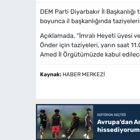
DEM Parti Diyarbakır İl Başkanlığı 
boyunca il başkanlığında taziyeleri
Açıklamada, “İmralı Heyeti üyesi v
Önder için taziyeleri, yarın saat 
Amed İl Örgütümüzde kabul edilecek
Kaynak:
HABER MERKEZİ
EDITÖRÜN SEÇTIĞI
Avrupa'dan Am
hissediyorum