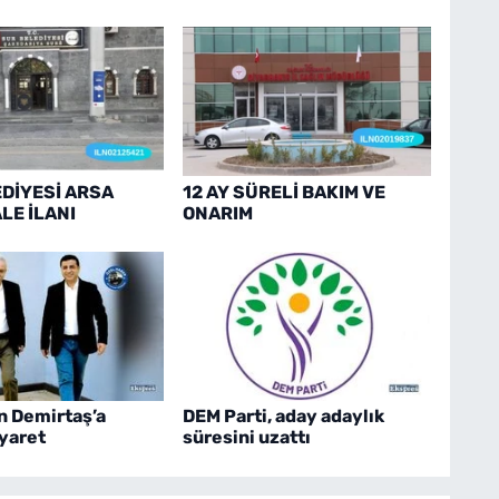
DİYESİ ARSA
12 AY SÜRELİ BAKIM VE
ALE İLANI
ONARIM
n Demirtaş’a
DEM Parti, aday adaylık
iyaret
süresini uzattı