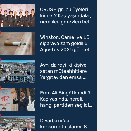
CRUSH grubu üyeleri
kimler? Kaç yaşındalar,
nereliler, görevleri belli
oldu mu?
Winston, Camel ve LD
sigaraya zam geldi! 5
Ağustos 2026 güncel
sigara fiyatları belli
oldu
Aynı daireyi iki kişiye
satan müteahhitlere
Yargıtay'dan emsal
karar
Eren Ali Bingöl kimdir?
Kaç yaşında, nereli,
hangi partiden seçildi?
Eren Ali Bingöl AK
Parti'ye mi geçecek?
Diyarbakır'da
konkordato alarmı: 8