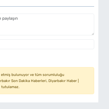
 etmiş bulunuyor ve tüm sorumluluğu
bakır Son Dakika Haberleri, Diyarbakır Haber |
 tutulamaz.