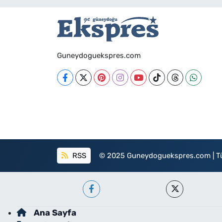
Guneydoguekspres.com
RSS
© 2025 Guneydoguekspres.com | Tüm h
Ana Sayfa