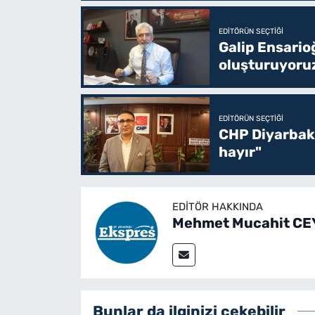
EDITÖRÜN SEÇTIĞI
Galip Ensario
oluşturuyoru
EDITÖRÜN SEÇTIĞI
CHP Diyarbakı
hayır"
EDITÖR HAKKINDA
Mehmet Mucahit C
Bunlar da ilginizi çekebilir