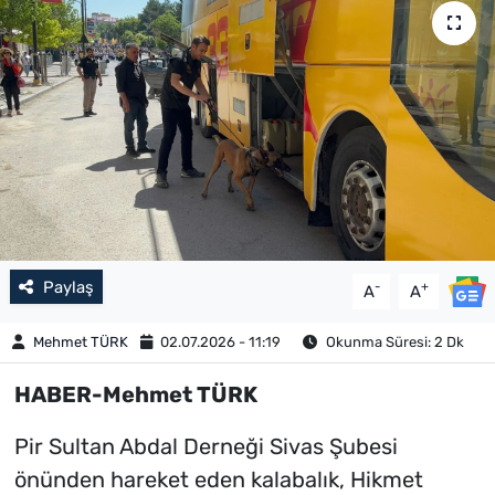
Paylaş
-
+
A
A
Mehmet TÜRK
02.07.2026 - 11:19
Okunma Süresi: 2 Dk
HABER-Mehmet TÜRK
Pir Sultan Abdal Derneği Sivas Şubesi
önünden hareket eden kalabalık, Hikmet