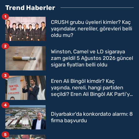
Trend Haberler
1
CRUSH grubu üyeleri kimler? Kaç
yaşındalar, nereliler, görevleri belli
oldu mu?
2
Winston, Camel ve LD sigaraya
zam geldi! 5 Ağustos 2026 güncel
sigara fiyatları belli oldu
3
Eren Ali Bingöl kimdir? Kaç
yaşında, nereli, hangi partiden
seçildi? Eren Ali Bingöl AK Parti'ye
mi geçecek?
4
Diyarbakır'da konkordato alarmı: 8
firma başvurdu
5