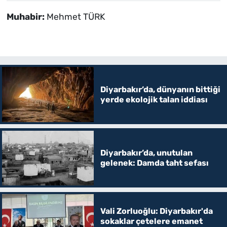
Muhabir:
Mehmet TÜRK
Diyarbakır’da, dünyanın bittiği
yerde ekolojik talan iddiası
Diyarbakır’da, unutulan
gelenek: Damda taht sefası
Vali Zorluoğlu: Diyarbakır'da
sokaklar çetelere emanet