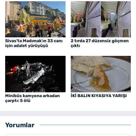
Sivas'ta Madımak'ın 33 canı
2 tırda 27 düzensiz göçmen
için adalet yürüyüşü
çıktı
Minibüs kamyona arkadan
İKİ BALIN KIYASIYA YARIŞI
çarptı: 5 ölü
Yorumlar