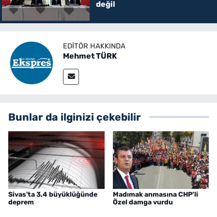
değil
EDITÖR HAKKINDA
Mehmet TÜRK
Bunlar da ilginizi çekebilir
Sivas'ta 3,4 büyüklüğünde
Madımak anmasına CHP’li
deprem
Özel damga vurdu