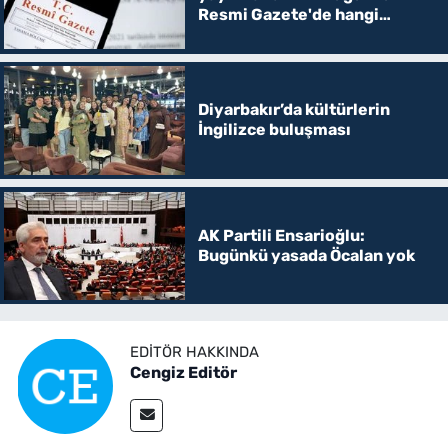
Resmi Gazete'de hangi
kararlar var?
Diyarbakır’da kültürlerin
İngilizce buluşması
AK Partili Ensarioğlu:
Bugünkü yasada Öcalan yok
EDITÖR HAKKINDA
Cengiz Editör