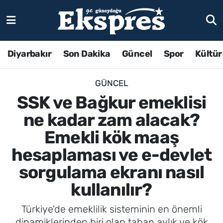
Diyarbakır
Son Dakika
Güncel
Spor
Kültür
GÜNCEL
SSK ve Bağkur emeklisi
ne kadar zam alacak?
Emekli kök maaş
hesaplaması ve e-devlet
sorgulama ekranı nasıl
kullanılır?
Türkiye'de emeklilik sisteminin en önemli
dinamiklerinden biri olan taban aylık ve kök