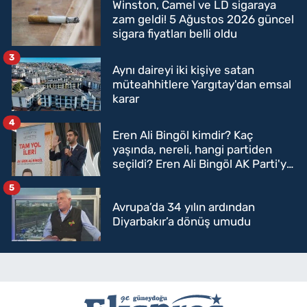
Winston, Camel ve LD sigaraya
zam geldi! 5 Ağustos 2026 güncel
sigara fiyatları belli oldu
3
Aynı daireyi iki kişiye satan
müteahhitlere Yargıtay'dan emsal
karar
4
Eren Ali Bingöl kimdir? Kaç
yaşında, nereli, hangi partiden
seçildi? Eren Ali Bingöl AK Parti'ye
mi geçecek?
5
Avrupa’da 34 yılın ardından
Diyarbakır’a dönüş umudu