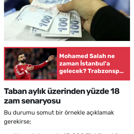
Mohamed Salah ne
zaman İstanbul'a
gelecek? Trabzonspor
transferinde gözler
geliş saatinde
Taban aylık üzerinden yüzde 18
zam senaryosu
Bu durumu somut bir örnekle açıklamak
gerekirse;