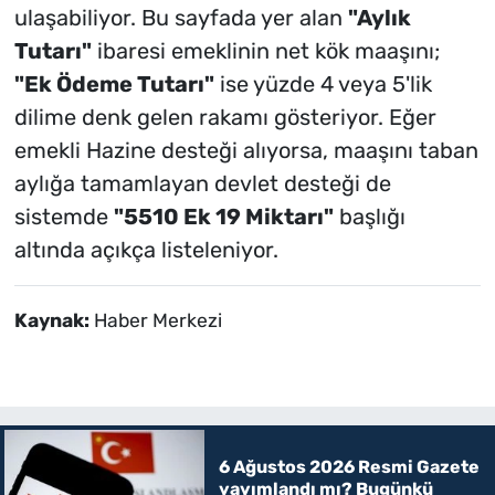
ulaşabiliyor. Bu sayfada yer alan
"Aylık
Tutarı"
ibaresi emeklinin net kök maaşını;
"Ek Ödeme Tutarı"
ise yüzde 4 veya 5'lik
dilime denk gelen rakamı gösteriyor. Eğer
emekli Hazine desteği alıyorsa, maaşını taban
aylığa tamamlayan devlet desteği de
sistemde
"5510 Ek 19 Miktarı"
başlığı
altında açıkça listeleniyor.
Kaynak:
Haber Merkezi
6 Ağustos 2026 Resmi Gazete
yayımlandı mı? Bugünkü