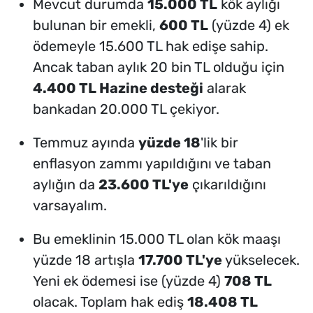
Mevcut durumda
15.000 TL
kök aylığı
bulunan bir emekli,
600 TL
(yüzde 4) ek
ödemeyle 15.600 TL hak edişe sahip.
Ancak taban aylık 20 bin TL olduğu için
4.400 TL Hazine desteği
alarak
bankadan 20.000 TL çekiyor.
Temmuz ayında
yüzde 18
'lik bir
enflasyon zammı yapıldığını ve taban
aylığın da
23.600 TL'ye
çıkarıldığını
varsayalım.
Bu emeklinin 15.000 TL olan kök maaşı
yüzde 18 artışla
17.700 TL'ye
yükselecek.
Yeni ek ödemesi ise (yüzde 4)
708 TL
olacak. Toplam hak ediş
18.408 TL