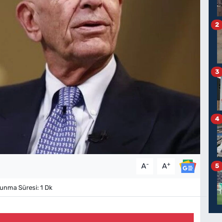
2
3
4
-
+
A
A
5
nma Süresi: 1 Dk