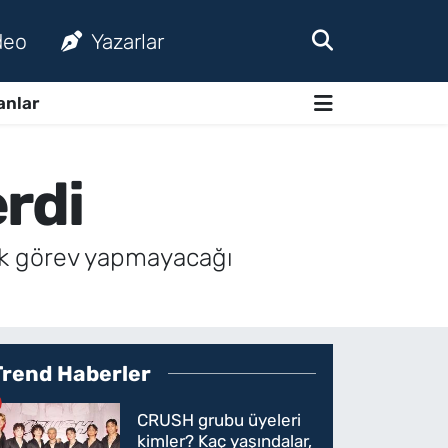
deo
Yazarlar
anlar
rdi
rak görev yapmayacağı
Trend Haberler
CRUSH grubu üyeleri
kimler? Kaç yaşındalar,