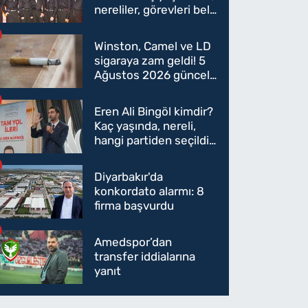
nereliler, görevleri belli
oldu mu?
Winston, Camel ve LD
sigaraya zam geldi! 5
Ağustos 2026 güncel
sigara fiyatları belli
oldu
Eren Ali Bingöl kimdir?
Kaç yaşında, nereli,
hangi partiden seçildi?
Eren Ali Bingöl AK
Parti'ye mi geçecek?
Diyarbakır'da
konkordato alarmı: 8
firma başvurdu
Amedspor’dan
transfer iddialarına
yanıt