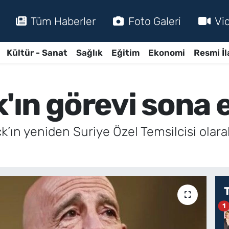
Tüm Haberler
Foto Galeri
Vi
Kültür - Sanat
Sağlık
Eğitim
Ekonomi
Resmi İl
'ın görevi sona e
k’ın yeniden Suriye Özel Temsilcisi ola
1