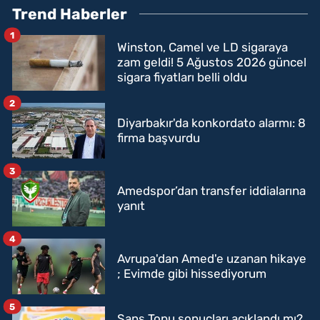
Trend Haberler
1
Winston, Camel ve LD sigaraya
zam geldi! 5 Ağustos 2026 güncel
sigara fiyatları belli oldu
2
Diyarbakır'da konkordato alarmı: 8
firma başvurdu
3
Amedspor’dan transfer iddialarına
yanıt
4
Avrupa'dan Amed'e uzanan hikaye
; Evimde gibi hissediyorum
5
Şans Topu sonuçları açıklandı mı?