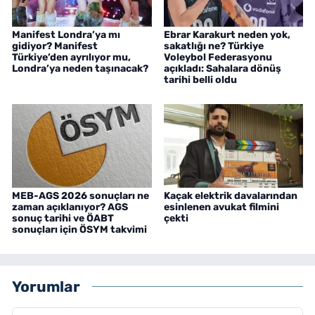
Manifest Londra’ya mı
Ebrar Karakurt neden yok,
gidiyor? Manifest
sakatlığı ne? Türkiye
Türkiye’den ayrılıyor mu,
Voleybol Federasyonu
Londra’ya neden taşınacak?
açıkladı: Sahalara dönüş
tarihi belli oldu
MEB-AGS 2026 sonuçları ne
Kaçak elektrik davalarından
zaman açıklanıyor? AGS
esinlenen avukat filmini
sonuç tarihi ve ÖABT
çekti
sonuçları için ÖSYM takvimi
Yorumlar