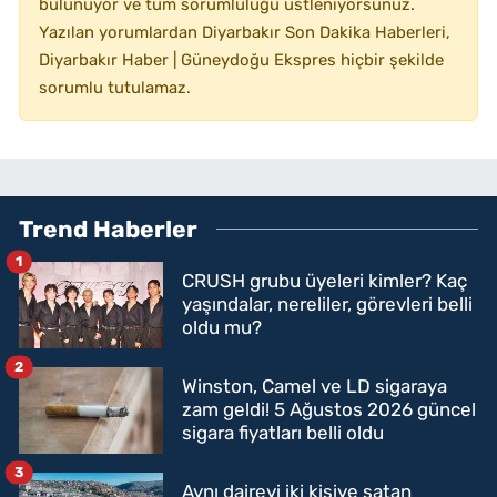
bulunuyor ve tüm sorumluluğu üstleniyorsunuz.
Yazılan yorumlardan Diyarbakır Son Dakika Haberleri,
Diyarbakır Haber | Güneydoğu Ekspres hiçbir şekilde
sorumlu tutulamaz.
Trend Haberler
1
CRUSH grubu üyeleri kimler? Kaç
yaşındalar, nereliler, görevleri belli
oldu mu?
2
Winston, Camel ve LD sigaraya
zam geldi! 5 Ağustos 2026 güncel
sigara fiyatları belli oldu
3
Aynı daireyi iki kişiye satan