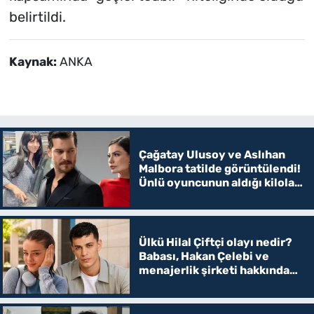
belirtildi.
Kaynak:
ANKA
Çağatay Ulusoy ve Aslıhan
Malbora tatilde görüntülendi!
Ünlü oyuncunun aldığı kilolar
şaşırttı
Ülkü Hilal Çiftçi olayı nedir?
Babası, Hakan Çelebi ve
menajerlik şirketi hakkında
suç duyurusunda bulundu