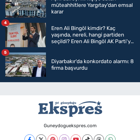
müteahhitlere Yargıtay'dan emsal
karar
4
Eren Ali Bingöl kimdir? Kaç
yaşında, nereli, hangi partiden
seçildi? Eren Ali Bingöl AK Parti'ye
mi geçecek?
5
Diyarbakır'da konkordato alarmı: 8
firma başvurdu
Guneydoguekspres.com