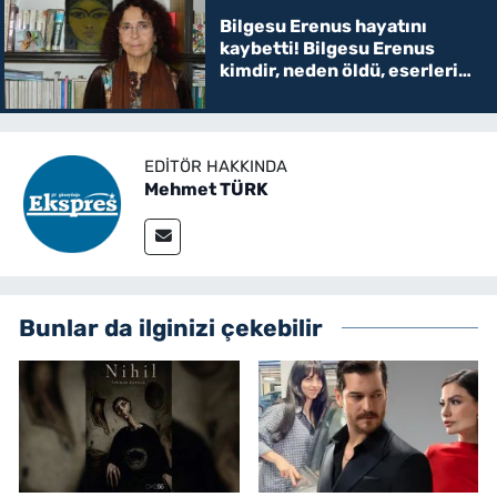
Bilgesu Erenus hayatını
kaybetti! Bilgesu Erenus
kimdir, neden öldü, eserleri
ve hayatı
EDITÖR HAKKINDA
Mehmet TÜRK
Bunlar da ilginizi çekebilir