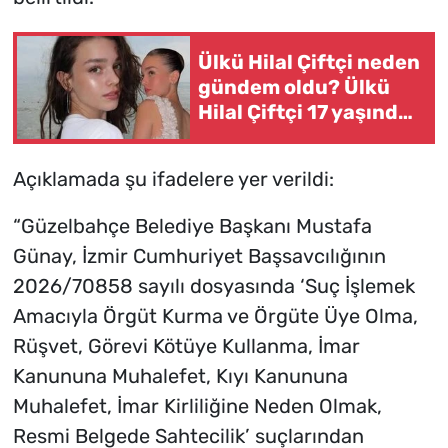
Ülkü Hilal Çiftçi neden
gündem oldu? Ülkü
Hilal Çiftçi 17 yaşında
mı, kaç yaşında?
Açıklamada şu ifadelere yer verildi:
“Güzelbahçe Belediye Başkanı Mustafa
Günay, İzmir Cumhuriyet Başsavcılığının
2026/70858 sayılı dosyasında ‘Suç İşlemek
Amacıyla Örgüt Kurma ve Örgüte Üye Olma,
Rüşvet, Görevi Kötüye Kullanma, İmar
Kanununa Muhalefet, Kıyı Kanununa
Muhalefet, İmar Kirliliğine Neden Olmak,
Resmi Belgede Sahtecilik’ suçlarından