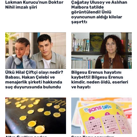
Lokman Kurucu'nun Doktor
Çağatay Ulusoy ve Aslıhan
Nihil imzalı şiiri
Malbora tatilde
görüntülendi! Ünlü
oyuncunun aldığı kilolar
şaşırttı
Ülkü Hilal Çiftçi olayı nedir?
Bilgesu Erenus hayatını
Babası, Hakan Çelebi ve
kaybetti! Bilgesu Erenus
menajerlik şirketi hakkında
kimdir, neden öldü, eserleri
suç duyurusunda bulundu
ve hayatı