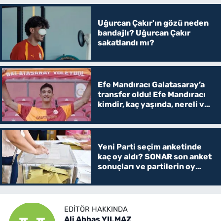
Uğurcan Çakır'ın gözü neden
bandajlı? Uğurcan Çakır
sakatlandı mı?
Efe Mandıracı Galatasaray’a
transfer oldu! Efe Mandıracı
kimdir, kaç yaşında, nereli ve
hangi mevkide oynuyor?
Yeni Parti seçim anketinde
kaç oy aldı? SONAR son anket
sonuçları ve partilerin oy
oranları
EDITÖR HAKKINDA
Ali Abbas YILMAZ