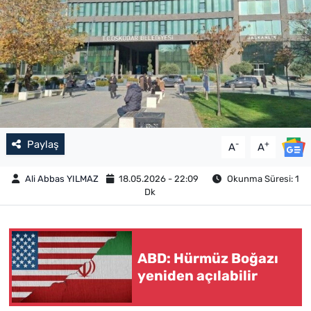
Paylaş
-
+
A
A
Ali Abbas YILMAZ
18.05.2026 - 22:09
Okunma Süresi: 1
Dk
ABD: Hürmüz Boğazı
yeniden açılabilir