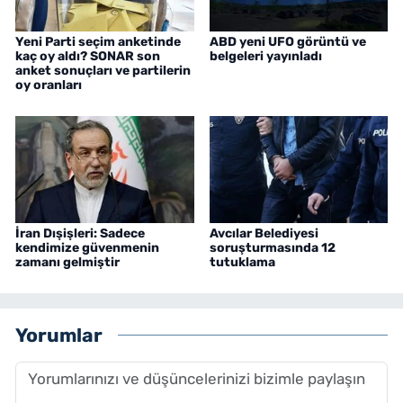
Yeni Parti seçim anketinde
ABD yeni UFO görüntü ve
kaç oy aldı? SONAR son
belgeleri yayınladı
anket sonuçları ve partilerin
oy oranları
İran Dışişleri: Sadece
Avcılar Belediyesi
kendimize güvenmenin
soruşturmasında 12
zamanı gelmiştir
tutuklama
Yorumlar