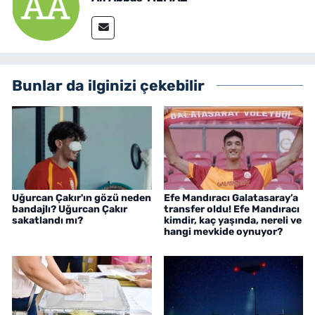
Bunlar da ilginizi çekebilir
Uğurcan Çakır'ın gözü neden
Efe Mandıracı Galatasaray’a
bandajlı? Uğurcan Çakır
transfer oldu! Efe Mandıracı
sakatlandı mı?
kimdir, kaç yaşında, nereli ve
hangi mevkide oynuyor?