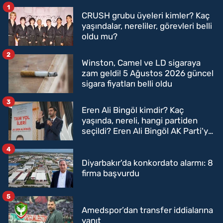
1
CRUSH grubu üyeleri kimler? Kaç
yaşındalar, nereliler, görevleri belli
oldu mu?
2
Winston, Camel ve LD sigaraya
zam geldi! 5 Ağustos 2026 güncel
sigara fiyatları belli oldu
3
Eren Ali Bingöl kimdir? Kaç
yaşında, nereli, hangi partiden
seçildi? Eren Ali Bingöl AK Parti'ye
mi geçecek?
4
Diyarbakır'da konkordato alarmı: 8
firma başvurdu
5
Amedspor’dan transfer iddialarına
yanıt