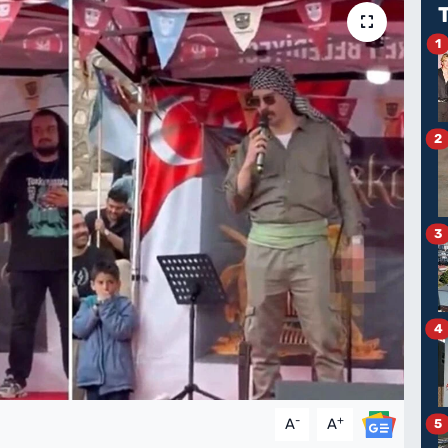
1
2
3
4
-
+
A
A
5