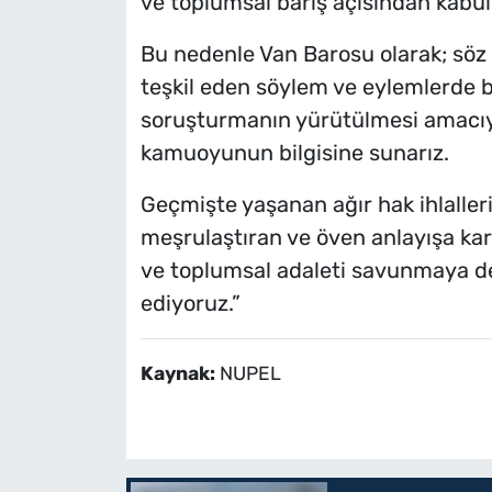
ve toplumsal barış açısından kabul
Bu nedenle Van Barosu olarak; söz 
teşkil eden söylem ve eylemlerde b
soruşturmanın yürütülmesi amac
kamuoyunun bilgisine sunarız.
Geçmişte yaşanan ağır hak ihlaller
meşrulaştıran ve öven anlayışa kar
ve toplumsal adaleti savunmaya d
ediyoruz.”
Kaynak:
NUPEL