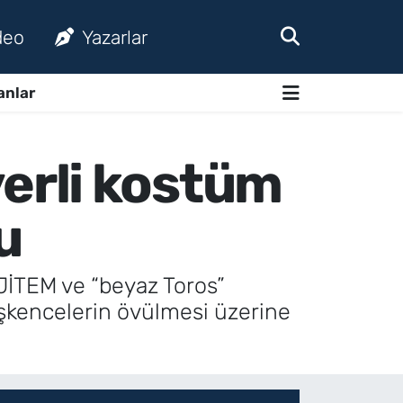
deo
Yazarlar
anlar
erli kostüm
u
 JİTEM ve “beyaz Toros”
e işkencelerin övülmesi üzerine