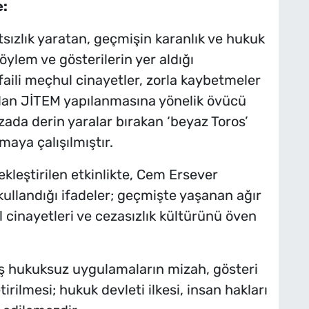
e:
ızlık yaratan, geçmişin karanlık ve hukuk
öylem ve gösterilerin yer aldığı
 faili meçhul cinayetler, zorla kaybetmeler
anılan JİTEM yapılanmasına yönelik övücü
ızada derin yaralar bırakan ‘beyaz Toros’
maya çalışılmıştır.
kleştirilen etkinlikte, Cem Ersever
ullandığı ifadeler; geçmişte yaşanan ağır
ul cinayetleri ve cezasızlık kültürünü öven
ş hukuksuz uygulamaların mizah, gösteri
ilmesi; hukuk devleti ilkesi, insan hakları