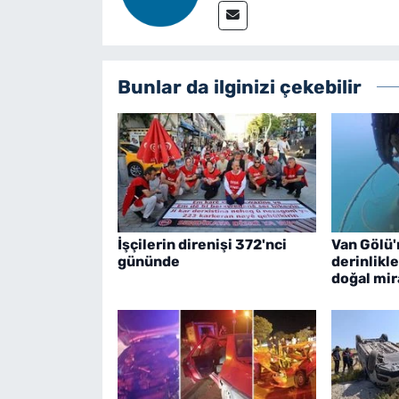
Bunlar da ilginizi çekebilir
İşçilerin direnişi 372'nci
Van Gölü
gününde
derinlikle
doğal mir