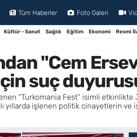
Tüm Haberler
Foto Galeri
Vi
Kültür - Sanat
Sağlık
Eğitim
Ekonomi
Resmi İl
ndan "Cem Ersev
 için suç duyurus
nen “Turkomania Fest” isimli etkinlikte
lı yıllarda işlenen politik cinayetlerin v