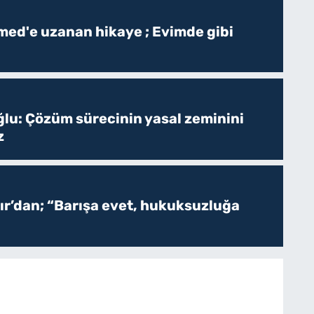
ed'e uzanan hikaye ; Evimde gibi
ğlu: Çözüm sürecinin yasal zeminini
z
r’dan; “Barışa evet, hukuksuzluğa