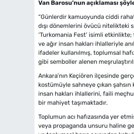
Van Barosu’nun açıklaması şöyl
“Günlerdir kamuoyunda ciddi rahats
dışı dönemlerini övücü nitelikteki s
‘Turkomania Fest’ isimli etkinlikte;
ve ağır insan hakları ihlalleriyle 
ifadeler kullanılmış, toplumsal haf
gibi semboller alenen meşrulaştırıl
Ankara’nın Keçiören ilçesinde gerçe
kostümüyle sahneye çıkan şahsın k
insan hakları ihlallerini, faili meçh
bir mahiyet taşımaktadır.
Toplumun acı hafızasında yer etmi
veya propaganda unsuru haline getir