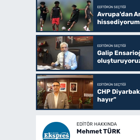
EDITÖRÜN SEÇTIĞI
Avrupa'dan Am
hissediyorum
EDITÖRÜN SEÇTIĞI
Galip Ensario
oluşturuyoru
EDITÖRÜN SEÇTIĞI
CHP Diyarbakı
hayır"
EDITÖR HAKKINDA
Mehmet TÜRK