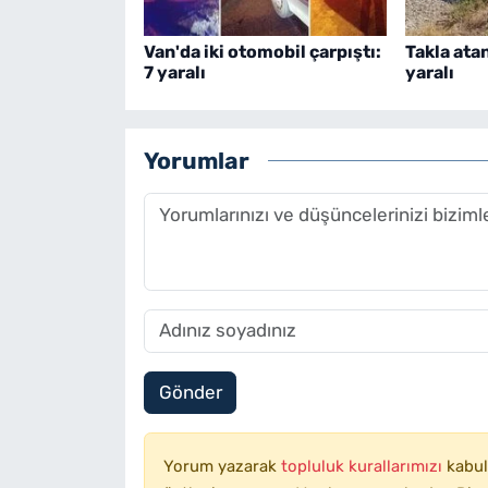
Van'da iki otomobil çarpıştı:
Takla ata
7 yaralı
yaralı
Yorumlar
Gönder
Yorum yazarak
topluluk kurallarımızı
kabul