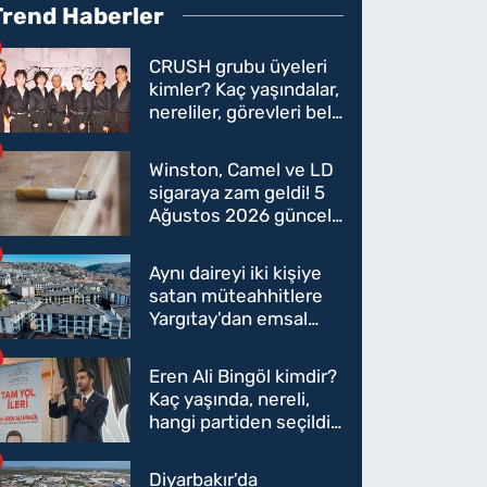
Trend Haberler
CRUSH grubu üyeleri
kimler? Kaç yaşındalar,
nereliler, görevleri belli
oldu mu?
Winston, Camel ve LD
sigaraya zam geldi! 5
Ağustos 2026 güncel
sigara fiyatları belli
oldu
Aynı daireyi iki kişiye
satan müteahhitlere
Yargıtay'dan emsal
karar
Eren Ali Bingöl kimdir?
Kaç yaşında, nereli,
hangi partiden seçildi?
Eren Ali Bingöl AK
Parti'ye mi geçecek?
Diyarbakır'da