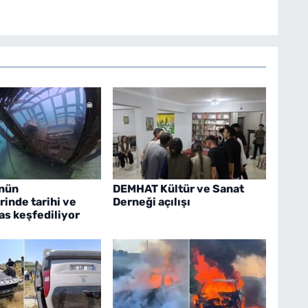
'nün
DEMHAT Kültür ve Sanat
rinde tarihi ve
Derneği açılışı
as keşfediliyor