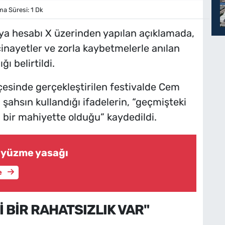
 Süresi: 1 Dk
a hesabı X üzerinden yapılan açıklamada,
cinayetler ve zorla kaybetmelerle anılan
ı belirtildi.
çesinde gerçekleştirilen festivalde Cem
ahsın kullandığı ifadelerin, “geçmişteki
n bir mahiyette olduğu” kaydedildi.
 yüzme yasağı
e
 BİR RAHATSIZLIK VAR"