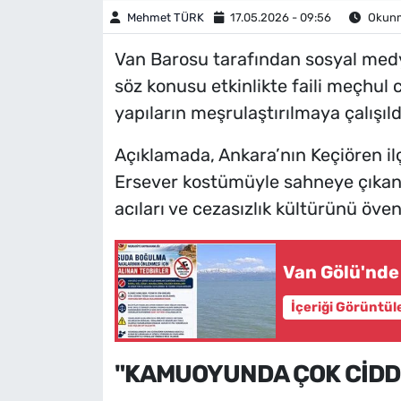
Mehmet TÜRK
17.05.2026 - 09:56
Okunma
Van Barosu tarafından sosyal medy
söz konusu etkinlikte faili meçhul 
yapıların meşrulaştırılmaya çalışıldığ
Açıklamada, Ankara’nın Keçiören il
Ersever kostümüyle sahneye çıkan ş
acıları ve cezasızlık kültürünü öve
Van Gölü'nde
İçeriği Görüntül
"KAMUOYUNDA ÇOK CİDDİ