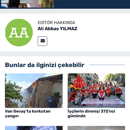
EDITÖR HAKKINDA
Ali Abbas YILMAZ
Bunlar da ilginizi çekebilir
Van Gevaş’ta korkutan
İşçilerin direnişi 372'nci
yangın
gününde