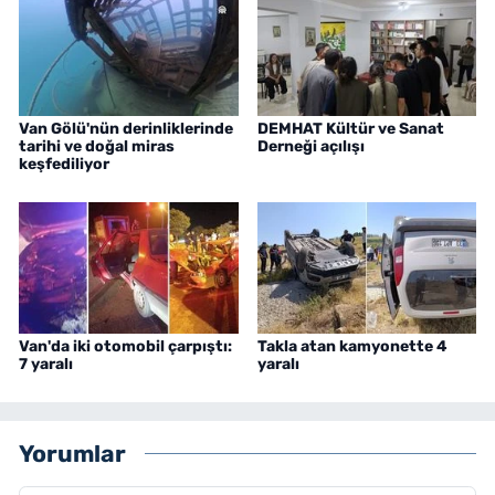
Van Gölü'nün derinliklerinde
DEMHAT Kültür ve Sanat
tarihi ve doğal miras
Derneği açılışı
keşfediliyor
Van'da iki otomobil çarpıştı:
Takla atan kamyonette 4
7 yaralı
yaralı
Yorumlar