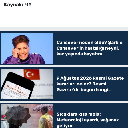
Kaynak:
MA
Cansever neden öldü? Şarkıcı
Cansever’in hastalığı neydi,
kaç yaşında hayatını
kaybetti?
9 Ağustos 2026 Resmi Gazete
kararları neler? Resmi
Gazete'de bugün hangi
kararlar yayımlandı, öğrenci
affı var mı?
Sıcaklara kısa mola:
Meteoroloji uyardı, sağanak
geliyor