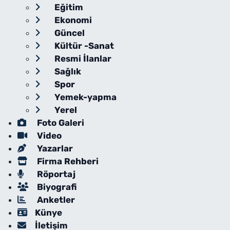
Eğitim
Ekonomi
Güncel
Kültür -Sanat
Resmi İlanlar
Sağlık
Spor
Yemek-yapma
Yerel
Foto Galeri
Video
Yazarlar
Firma Rehberi
Röportaj
Biyografi
Anketler
Künye
İletişim