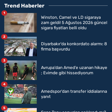
Trend Haberler
1
Winston, Camel ve LD sigaraya
zam geldi! 5 Ağustos 2026 güncel
sigara fiyatları belli oldu
2
Diyarbakır'da konkordato alarmı: 8
firma başvurdu
3
Avrupa'dan Amed'e uzanan hikaye
; Evimde gibi hissediyorum
4
Amedspor’dan transfer iddialarına
yanıt
5