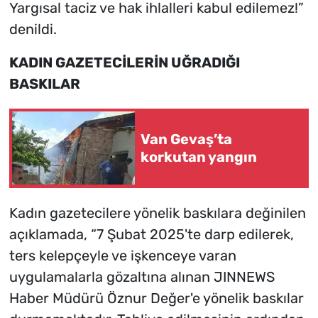
Yargısal taciz ve hak ihlalleri kabul edilemez!”
denildi.
KADIN GAZETECİLERİN UĞRADIĞI
BASKILAR
Van Gevaş’ta
korkutan yangın
Kadın gazetecilere yönelik baskılara değinilen
açıklamada, “7 Şubat 2025'te darp edilerek,
ters kelepçeyle ve işkenceye varan
uygulamalarla gözaltına alınan JINNEWS
Haber Müdürü Öznur Değer'e yönelik baskılar