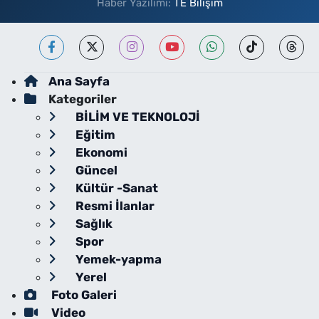
Haber Yazılımı:
TE Bilişim
Ana Sayfa
Kategoriler
BİLİM VE TEKNOLOJİ
Eğitim
Ekonomi
Güncel
Kültür -Sanat
Resmi İlanlar
Sağlık
Spor
Yemek-yapma
Yerel
Foto Galeri
Video