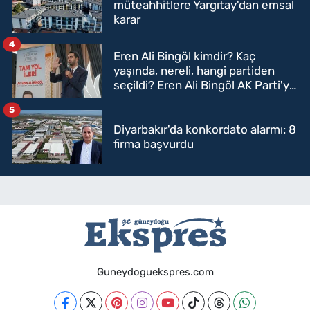
müteahhitlere Yargıtay'dan emsal
karar
4
Eren Ali Bingöl kimdir? Kaç
yaşında, nereli, hangi partiden
seçildi? Eren Ali Bingöl AK Parti'ye
mi geçecek?
5
Diyarbakır'da konkordato alarmı: 8
firma başvurdu
Guneydoguekspres.com