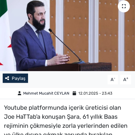
Paylaş
-
+
A
A
Mehmet Mucahit CEYLAN
12.01.2025 - 23:43
Youtube platformunda içerik üreticisi olan
Joe HaTTab'a konuşan Şara, 61 yıllık Baas
rejiminin çökmesiyle zorla yerlerinden edilen
ve ülke dışına çıkmak zorunda bırakılan