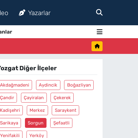
deo
Yazarlar
anlar
ozgat Diğer İlçeler
Akdağmadeni
Aydincik
Boğazliyan
Çandir
Çayiralan
Çekerek
Kadişehri
Merkez
Saraykent
Sarikaya
Sorgun
Şefaatli
Yenifakili
Yerköy