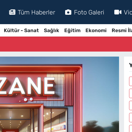
Tüm Haberler
Foto Galeri
Vi
Kültür - Sanat
Sağlık
Eğitim
Ekonomi
Resmi İl
Y