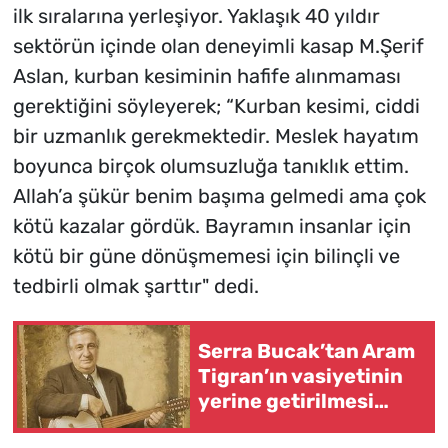
ilk sıralarına yerleşiyor. Yaklaşık 40 yıldır
sektörün içinde olan deneyimli kasap M.Şerif
Aslan, kurban kesiminin hafife alınmaması
gerektiğini söyleyerek; “Kurban kesimi, ciddi
bir uzmanlık gerekmektedir. Meslek hayatım
boyunca birçok olumsuzluğa tanıklık ettim.
Allah’a şükür benim başıma gelmedi ama çok
kötü kazalar gördük. Bayramın insanlar için
kötü bir güne dönüşmemesi için bilinçli ve
tedbirli olmak şarttır" dedi.
Serra Bucak’tan Aram
Tigran’ın vasiyetinin
yerine getirilmesi
çağrısı