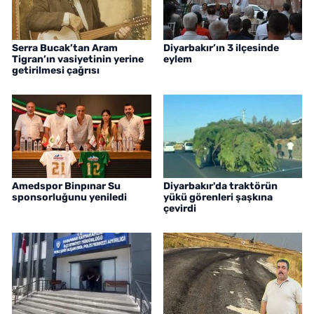
Serra Bucak’tan Aram
Diyarbakır’ın 3 ilçesinde
Tigran’ın vasiyetinin yerine
eylem
getirilmesi çağrısı
Amedspor Binpınar Su
Diyarbakır'da traktörün
sponsorluğunu yeniledi
yükü görenleri şaşkına
çevirdi