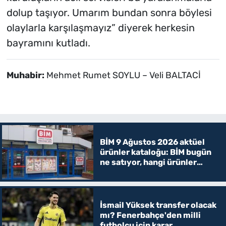
dolup taşıyor. Umarım bundan sonra böylesi
olaylarla karşılaşmayız” diyerek herkesin
bayramını kutladı.
Muhabir:
Mehmet Rumet SOYLU – Veli BALTACİ
BİM 9 Ağustos 2026 aktüel
ürünler kataloğu: BİM bugün
ne satıyor, hangi ürünler
indirimde?
İsmail Yüksek transfer olacak
mı? Fenerbahçe'den milli
futbolcu için karar