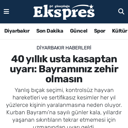
Diyarbakır
Son Dakika
Güncel
Spor
Kültür
DIYARBAKIR HABERLERI
40 yıllık usta kasaptan
uyarı: Bayramınız zehir
olmasın
Yanlış bıçak seçimi, kontrolsüz hayvan
hareketleri ve sertifikasız kesimler her yıl
yüzlerce kişinin yaralanmasına neden oluyor.
Kurban Bayramı’na sayılı günler kala, yıllardır
yaşanan sıkıntıların tekrar etmemesi için
uzmanından uyarı geldi.