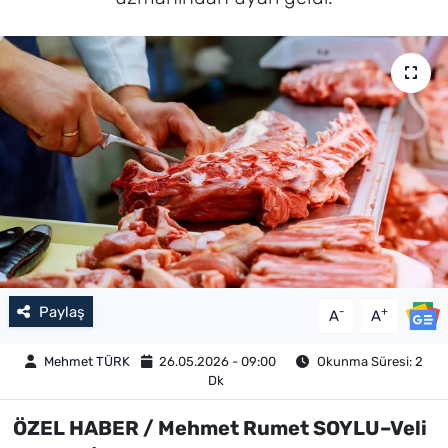
Paylaş
-
+
A
A
Mehmet TÜRK
26.05.2026 - 09:00
Okunma Süresi: 2
Dk
ÖZEL HABER / Mehmet Rumet SOYLU–Veli