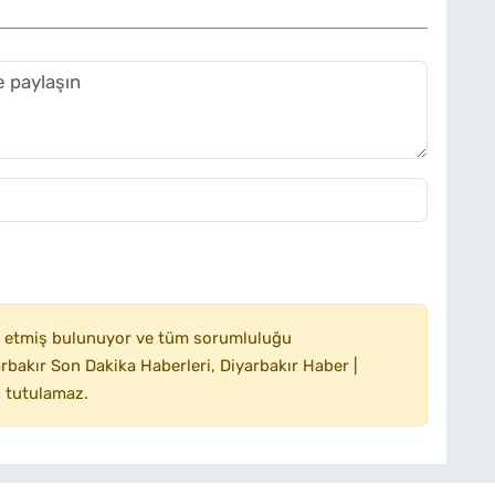
 etmiş bulunuyor ve tüm sorumluluğu
bakır Son Dakika Haberleri, Diyarbakır Haber |
 tutulamaz.