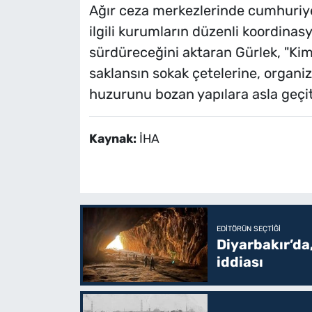
Ağır ceza merkezlerinde cumhuriye
ilgili kurumların düzenli koordinas
sürdüreceğini aktaran Gürlek, "Ki
saklansın sokak çetelerine, organi
huzurunu bozan yapılara asla geçit
Kaynak:
İHA
EDITÖRÜN SEÇTIĞI
Diyarbakır’da,
iddiası