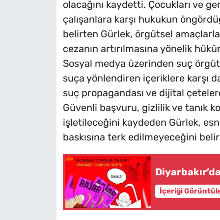
olacağını kaydetti. Çocukları ve ge
çalışanlara karşı hukukun öngördü
belirten Gürlek, örgütsel amaçlarla
cezanın artırılmasına yönelik hüküml
Sosyal medya üzerinden suç örgütl
suça yönlendiren içeriklere karşı d
suç propagandası ve dijital çetele
Güvenli başvuru, gizlilik ve tanık 
işletileceğini kaydeden Gürlek, esn
baskısına terk edilmeyeceğini belirt
Diyarbakır’da
İçeriği Görüntül