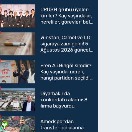
CRUSH grubu üyeleri
kimler? Kaç yaşındalar,
nereliler, görevleri belli
oldu mu?
Winston, Camel ve LD
sigaraya zam geldi! 5
Ağustos 2026 güncel
sigara fiyatları belli
oldu
Eren Ali Bingöl kimdir?
Kaç yaşında, nereli,
hangi partiden seçildi?
Eren Ali Bingöl AK
Parti'ye mi geçecek?
Diyarbakır'da
konkordato alarmı: 8
firma başvurdu
Amedspor’dan
transfer iddialarına