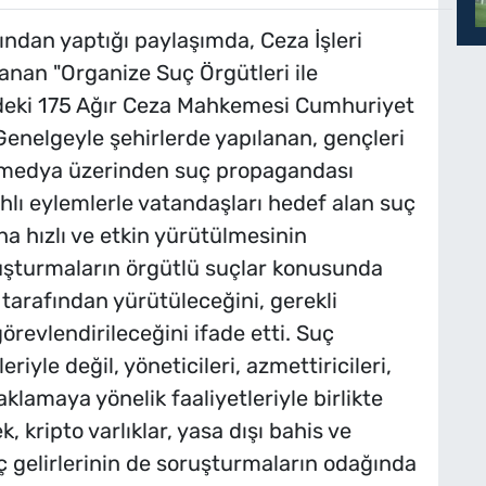
ndan yaptığı paylaşımda, Ceza İşleri
anan "Organize Suç Örgütleri ile
ldeki 175 Ağır Ceza Mahkemesi Cumhuriyet
. Genelgeyle şehirlerde yapılanan, gençleri
l medya üzerinden suç propagandası
hlı eylemlerle vatandaşları hedef alan suç
ha hızlı ve etkin yürütülmesinin
ruşturmaların örgütlü suçlar konusunda
arafından yürütüleceğini, gerekli
revlendirileceğini ifade etti. Suç
riyle değil, yöneticileri, azmettiricileri,
aklamaya yönelik faaliyetleriyle birlikte
 kripto varlıklar, yasa dışı bahis ve
ç gelirlerinin de soruşturmaların odağında