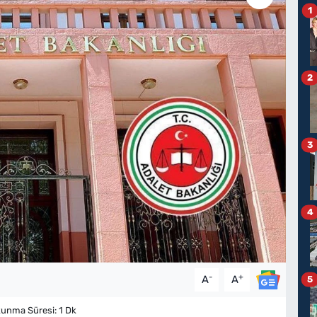
1
2
3
4
-
+
A
A
5
unma Süresi: 1 Dk