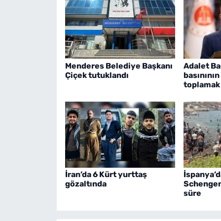
Menderes Belediye Başkanı
Adalet Ba
Çiçek tutuklandı
basınının
toplamak
İran’da 6 Kürt yurttaş
İspanya’d
gözaltında
Schengen 
süre