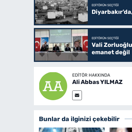
EDITÖRÜN SEÇTIĞI
Diyarbakır’da
EDITÖRÜN SEÇTIĞI
Vali Zorluoğlu
emanet değil
EDITÖR HAKKINDA
Ali Abbas YILMAZ
Bunlar da ilginizi çekebilir