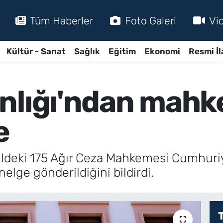
Tüm Haberler
Foto Galeri
Vi
Kültür - Sanat
Sağlık
Eğitim
Ekonomi
Resmi İl
nlığı'ndan mah
e
 ildeki 175 Ağır Ceza Mahkemesi Cumhuriy
elge gönderildiğini bildirdi.