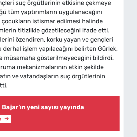
nçleri suç örgütlerinin etkisine çekmeye
ğü tüm yaptırımların uygulanacağını
 çocukların istismar edilmesi halinde
erin titizlikle gözetileceğini ifade etti.
erini özendiren, korku yayan ve gençleri
a derhal işlem yapılacağını belirten Gürlek,
re müsamaha gösterilmeyeceğini bildirdi.
koruma mekanizmalarının etkin şekilde
afın ve vatandaşların suç örgütlerinin
ti.
 Bajar’ın yeni sayısı yayında
e