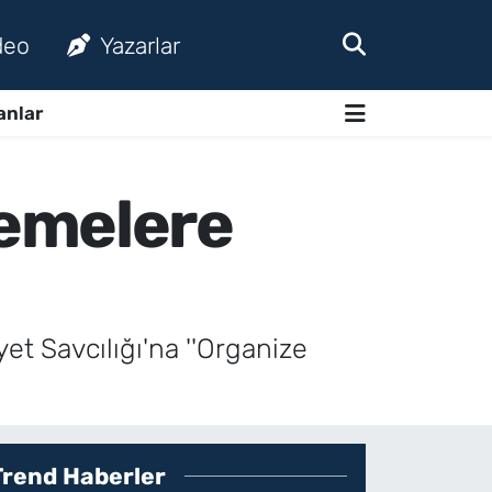
deo
Yazarlar
anlar
kemelere
et Savcılığı'na ''Organize
Trend Haberler