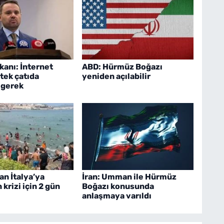
kanı: İnternet
ABD: Hürmüz Boğazı
 tek çatıda
yeniden açılabilir
 gerek
an İtalya’ya
İran: Umman ile Hürmüz
krizi için 2 gün
Boğazı konusunda
anlaşmaya varıldı