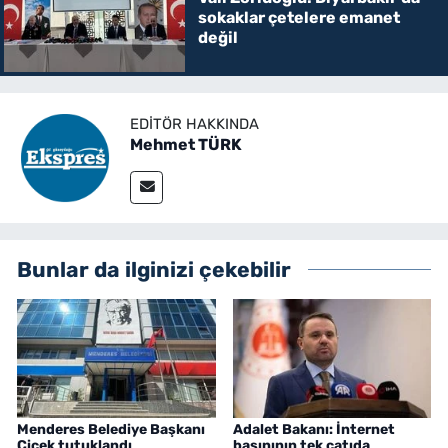
sokaklar çetelere emanet
değil
EDITÖR HAKKINDA
Mehmet TÜRK
Bunlar da ilginizi çekebilir
Menderes Belediye Başkanı
Adalet Bakanı: İnternet
Çiçek tutuklandı
basınının tek çatıda