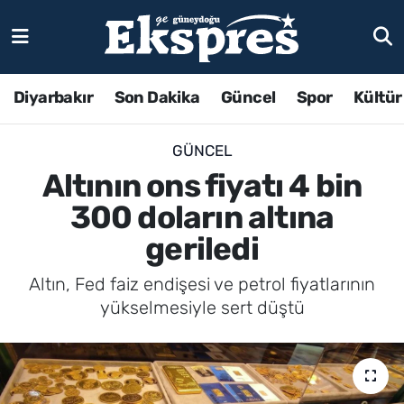
Diyarbakır
Son Dakika
Güncel
Spor
Kültür
GÜNCEL
Altının ons fiyatı 4 bin
300 doların altına
geriledi
Altın, Fed faiz endişesi ve petrol fiyatlarının
yükselmesiyle sert düştü