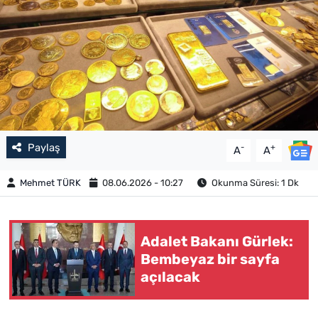
Paylaş
-
+
A
A
Mehmet TÜRK
08.06.2026 - 10:27
Okunma Süresi: 1 Dk
Adalet Bakanı Gürlek:
Bembeyaz bir sayfa
açılacak