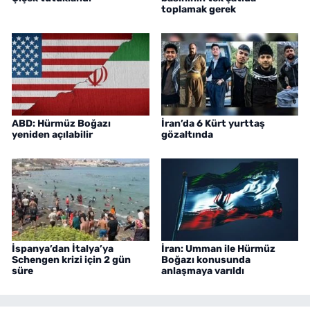
toplamak gerek
ABD: Hürmüz Boğazı
İran’da 6 Kürt yurttaş
yeniden açılabilir
gözaltında
İspanya’dan İtalya’ya
İran: Umman ile Hürmüz
Schengen krizi için 2 gün
Boğazı konusunda
süre
anlaşmaya varıldı