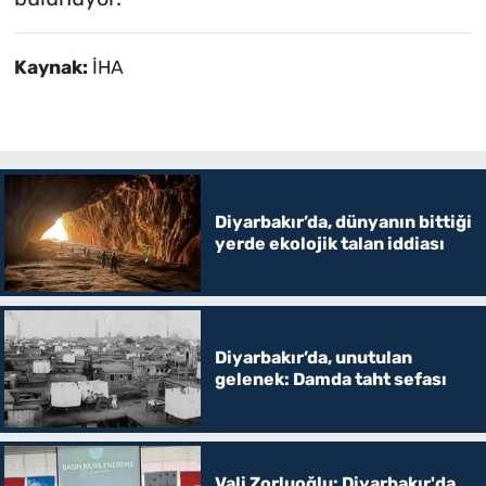
Kaynak:
İHA
Diyarbakır’da, dünyanın bittiği
yerde ekolojik talan iddiası
Diyarbakır’da, unutulan
gelenek: Damda taht sefası
Vali Zorluoğlu: Diyarbakır'da