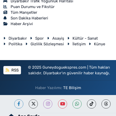
Diyarbakır Trafik Yoğunluk Haritası
Puan Durumu ve Fikstür
Tüm Manşetler
Son Dakika Haberleri
Haber Arşivi
Diyarbakır
Spor
Asayiş
Kültür - Sanat
Politika
Gizlilik Sözleşmesi
İletişim
Künye
© 2025 Guneydoguekspres.com | Tüm hakları
RSS
saklıdır. Diyarbakır'ın güvenilir haber kaynağı.
Haber Yazılımı:
TE Bilişim