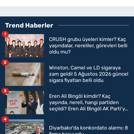
Trend Haberler
1
CRUSH grubu üyeleri kimler? Kaç
yaşındalar, nereliler, görevleri belli
oldu mu?
2
Winston, Camel ve LD sigaraya
zam geldi! 5 Ağustos 2026 güncel
sigara fiyatları belli oldu
3
Eren Ali Bingöl kimdir? Kaç
yaşında, nereli, hangi partiden
seçildi? Eren Ali Bingöl AK Parti'ye
mi geçecek?
4
Diyarbakır'da konkordato alarmı: 8
firma başvurdu