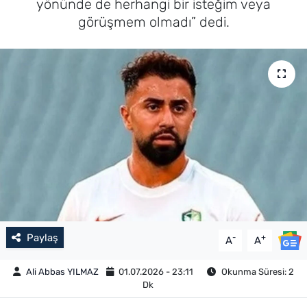
yönünde de herhangi bir isteğim veya
görüşmem olmadı” dedi.
Paylaş
-
+
A
A
Ali Abbas YILMAZ
01.07.2026 - 23:11
Okunma Süresi: 2
Dk