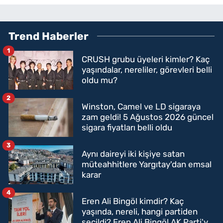
Trend Haberler
1
CRUSH grubu üyeleri kimler? Kaç
yaşındalar, nereliler, görevleri belli
oldu mu?
2
Winston, Camel ve LD sigaraya
zam geldi! 5 Ağustos 2026 güncel
sigara fiyatları belli oldu
3
Aynı daireyi iki kişiye satan
müteahhitlere Yargıtay'dan emsal
karar
4
Eren Ali Bingöl kimdir? Kaç
yaşında, nereli, hangi partiden
seçildi? Eren Ali Bingöl AK Parti'ye