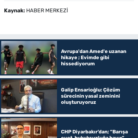
Kaynak:
HABER MERKEZİ
Avrupa'dan Amed'e uzanan
hikaye ; Evimde gibi
hissediyorum
Galip Ensarioğlu: Çözüm
sürecinin yasal zeminini
oluşturuyoruz
CHP Diyarbakır’dan; “Barışa
evet, hukuksuzluğa hayır"