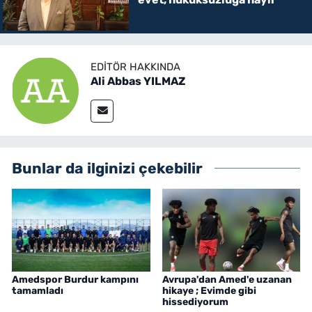
EDITÖR HAKKINDA
Ali Abbas YILMAZ
Bunlar da ilginizi çekebilir
Amedspor Burdur kampını
Avrupa'dan Amed'e uzanan
tamamladı
hikaye ; Evimde gibi
hissediyorum