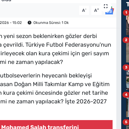
-
+
A
A
1
2026 - 15:02
Okunma Süresi: 1 Dk
n yeni sezon beklenirken gözler derbi
2
ına çevrildi. Türkiye Futbol Federasyonu'nun
irleyecek olan kura çekimi için geri sayım
kimi ne zaman yapılacak?
3
tbolseverlerin heyecanlı bekleyişi
Hasan Doğan Milli Takımlar Kamp ve Eğitim
an kura çekimi öncesinde gözler net tarihe
4
çekimi ne zaman yapılacak? İşte 2026-2027
5
 Mohamed Salah transferini