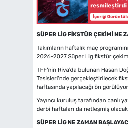
resmileştirdi
İçeriği Görüntül
SÜPER LİG FİKSTÜR ÇEKİMİ NE 
Takımların haftalık maç programını 
2026-2027 Süper Lig fikstür çekimi
TFF'nin Riva'da bulunan Hasan Doğ
Tesisleri'nde gerçekleştirilecek fi
haftasında yapılacağı ön görülüyor
Yayıncı kuruluş tarafından canlı ya
derbi haftaları da netleşmiş olacak
SÜPER LİG NE ZAMAN BAŞLAYA