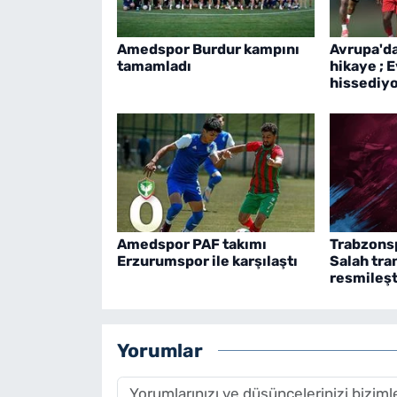
Amedspor Burdur kampını
Avrupa'd
tamamladı
hikaye ; 
hissediy
Amedspor PAF takımı
Trabzons
Erzurumspor ile karşılaştı
Salah tra
resmileşt
Yorumlar