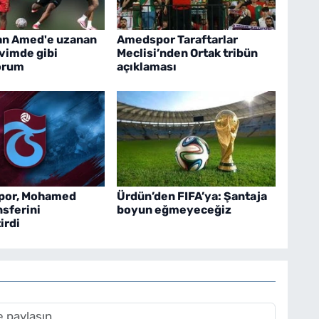
an Amed'e uzanan
Amedspor Taraftarlar
Evimde gibi
Meclisi’nden Ortak tribün
orum
açıklaması
por, Mohamed
Ürdün’den FIFA’ya: Şantaja
nsferini
boyun eğmeyeceğiz
irdi