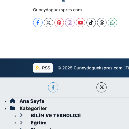
Guneydoguekspres.com
RSS
© 2025 Guneydoguekspres.com | Tüm h
Ana Sayfa
Kategoriler
BİLİM VE TEKNOLOJİ
Eğitim