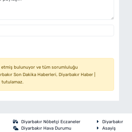
 etmiş bulunuyor ve tüm sorumluluğu
bakır Son Dakika Haberleri, Diyarbakır Haber |
 tutulamaz.
Diyarbakır Nöbetçi Eczaneler
Diyarbakır
Diyarbakır Hava Durumu
Asayiş