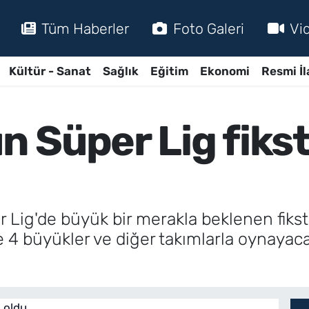
Tüm Haberler
Foto Galeri
Vi
Kültür - Sanat
Sağlık
Eğitim
Ekonomi
Resmi İl
 Süper Lig fikstü
ig'de büyük bir merakla beklenen fikstür 
 büyükler ve diğer takımlarla oynayacağı