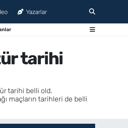
deo
Yazarlar
anlar
r tarihi
tarihi belli old.
 maçların tarihleri de belli