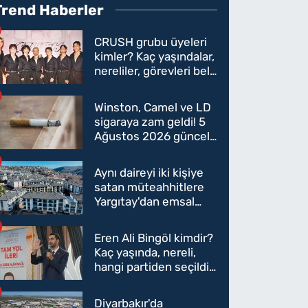
Trend Haberler
CRUSH grubu üyeleri
kimler? Kaç yaşındalar,
nereliler, görevleri belli
oldu mu?
Winston, Camel ve LD
sigaraya zam geldi! 5
Ağustos 2026 güncel
sigara fiyatları belli
oldu
Aynı daireyi iki kişiye
satan müteahhitlere
Yargıtay'dan emsal
karar
Eren Ali Bingöl kimdir?
Kaç yaşında, nereli,
hangi partiden seçildi?
Eren Ali Bingöl AK
Parti'ye mi geçecek?
Diyarbakır'da