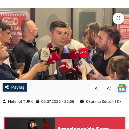
Paylaş
-
+
A
A
Mehmet TÜRK
05.07.2026 - 22:55
Okunma Süresi: 1 Dk
Amedspor’da Sara