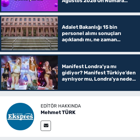
Ağustos 2026 On Numara
kazanan rakamlar
Adalet Bakanlığı 15 bin
personel alımı sonuçları
açıklandı mı, ne zaman
açıklanacak? İKM, zabıt katibi
ve mübaşir
Manifest Londra’ya mı
gidiyor? Manifest Türkiye’den
ayrılıyor mu, Londra’ya neden
taşınacak?
EDITÖR HAKKINDA
Mehmet TÜRK