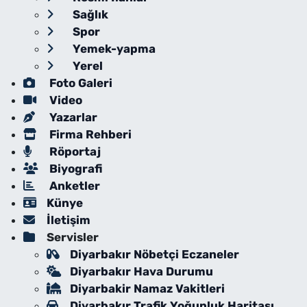
Sağlık
Spor
Yemek-yapma
Yerel
Foto Galeri
Video
Yazarlar
Firma Rehberi
Röportaj
Biyografi
Anketler
Künye
İletişim
Servisler
Diyarbakır Nöbetçi Eczaneler
Diyarbakır Hava Durumu
Diyarbakir Namaz Vakitleri
Diyarbakır Trafik Yoğunluk Haritası