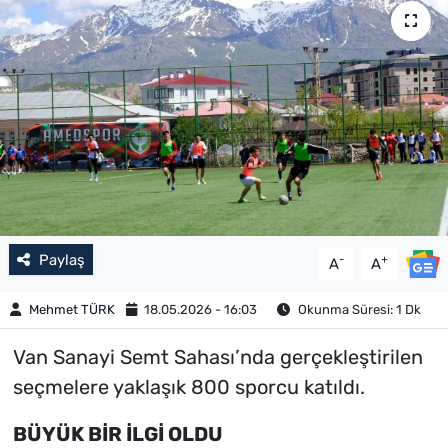
Paylaş
-
+
A
A
Mehmet TÜRK
18.05.2026 - 16:03
Okunma Süresi: 1 Dk
Van Sanayi Semt Sahası’nda gerçekleştirilen
seçmelere yaklaşık 800 sporcu katıldı.
BÜYÜK BİR İLGİ OLDU