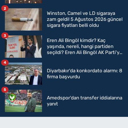
2
Winston, Camel ve LD sigaraya
zam geldi! 5 Ağustos 2026 güncel
sigara fiyatları belli oldu
3
Eren Ali Bingöl kimdir? Kaç
yaşında, nereli, hangi partiden
seçildi? Eren Ali Bingöl AK Parti'ye
mi geçecek?
4
Diyarbakır'da konkordato alarmı: 8
firma başvurdu
5
Amedspor’dan transfer iddialarına
yanıt