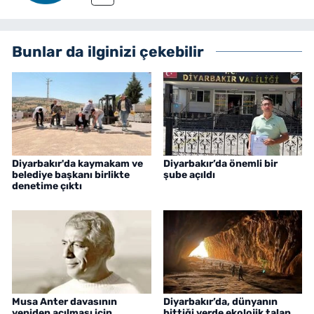
Bunlar da ilginizi çekebilir
Diyarbakır'da kaymakam ve
Diyarbakır’da önemli bir
belediye başkanı birlikte
şube açıldı
denetime çıktı
Musa Anter davasının
Diyarbakır’da, dünyanın
yeniden açılması için
bittiği yerde ekolojik talan