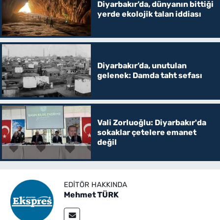
Diyarbakır’da, dünyanın bittiği
yerde ekolojik talan iddiası
Diyarbakır’da, unutulan
gelenek: Damda taht sefası
Vali Zorluoğlu: Diyarbakır'da
sokaklar çetelere emanet
değil
EDITÖR HAKKINDA
Mehmet TÜRK