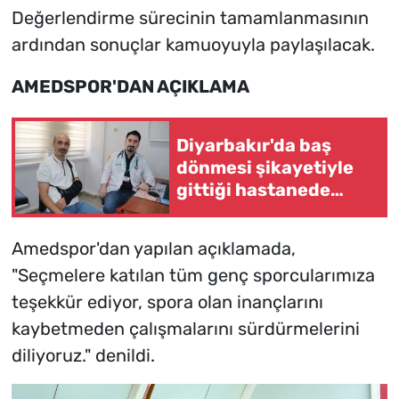
Değerlendirme sürecinin tamamlanmasının
ardından sonuçlar kamuoyuyla paylaşılacak.
AMEDSPOR'DAN AÇIKLAMA
Diyarbakır'da baş
dönmesi şikayetiyle
gittiği hastanede
"dünyada 68'inci
vaka" olarak
Amedspor'dan yapılan açıklamada,
literatüre geçti
"Seçmelere katılan tüm genç sporcularımıza
teşekkür ediyor, spora olan inançlarını
kaybetmeden çalışmalarını sürdürmelerini
diliyoruz." denildi.