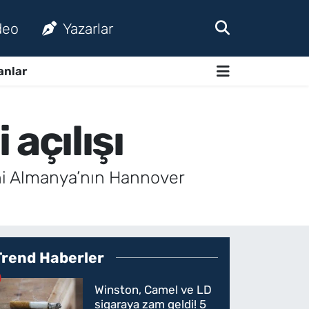
deo
Yazarlar
anlar
açılışı
ni Almanya’nın Hannover
Trend Haberler
Winston, Camel ve LD
sigaraya zam geldi! 5