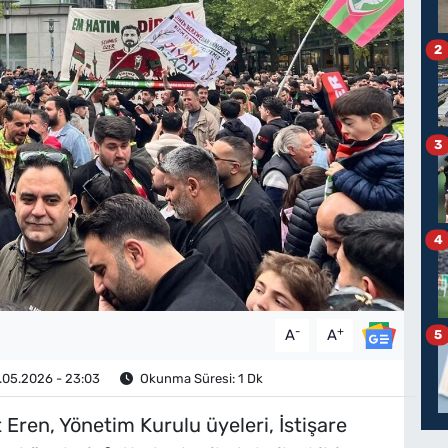
2
3
4
-
+
A
A
5
.05.2026 - 23:03
Okunma Süresi: 1 Dk
 Eren, Yönetim Kurulu üyeleri, İstişare