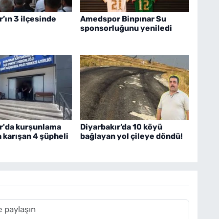
r’ın 3 ilçesinde
Amedspor Binpınar Su
sponsorluğunu yeniledi
r'da kurşunlama
Diyarbakır’da 10 köyü
a karışan 4 şüpheli
bağlayan yol çileye döndü!