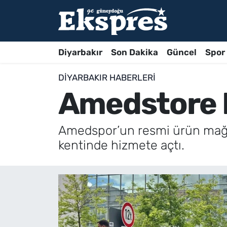
Diyarbakır
Son Dakika
Güncel
Spor
DIYARBAKIR HABERLERI
Amedstore H
Amedspor’un resmi ürün mağa
kentinde hizmete açtı.