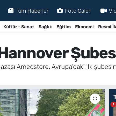
Tüm Haberler
Foto Galeri
Vi
Kültür - Sanat
Sağlık
Eğitim
Ekonomi
Resmi İl
annover Şubesi 
zası Amedstore, Avrupa’daki ilk şubesi
1