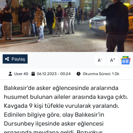
Paylaş
-
+
A
A
User 40
06.12.2023 - 00:24
Okunma Süresi: 1 Dk
Balıkesir'de asker eğlencesinde aralarında
husumet bulunan aileler arasında kavga çıktı.
Kavgada 9 kişi tüfekle vurularak yaralandı.
Edinilen bilgiye göre, olay Balıkesir'in
Dursunbey ilçesinde asker eğlencesi
esnasında meydana geldi. Bozyokuş