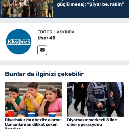
güçlü mesaj: “Şiyar be, rabin”
EDITÖR HAKKINDA
User 40
Bunlar da ilginizi çekebilir
Diyarbakır’da obezite alarmı:
Diyarbakır merkezli 8 ilde
Uzmanlardan dikkat çeken
siber operasyonu