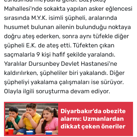
Mahallesi'nde sokakta yapılan asker eğlencesi
sırasında M.Y.K. isimli şüpheli, aralarında
husumet bulunan ailenin bulunduğu noktaya
doğru ateş ederken, sonra aynı tüfekle diğer
şüpheli E.K. de ateş etti. Tüfekten çıkan
saçmalarla 9 kişi hafif şekilde yaralandı.
Yaralılar Dursunbey Devlet Hastanesi'ne
kaldırılırken, şüpheliler biri yakalandı. Diğer
şüpheliyi yakalama çalışmaları ise sürüyor.
Olayla ilgili soruşturma devam ediyor.
Diyarbakır’da obezite
alarmı: Uzmanlardan
dikkat çeken öneriler