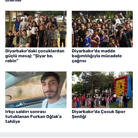
öneriler
Diyarbakır’daki çocuklardan
Diyarbakır’da madde
güçlü mesaj: “Şiyar be,
bağımlılığıyla mücadele
rabin”
çağrısı
Irkçı saldırı sonrası
Diyarbakır’da Çocuk Spor
tutuklanan Furkan Oğlak’a
Şenliği
tahliye