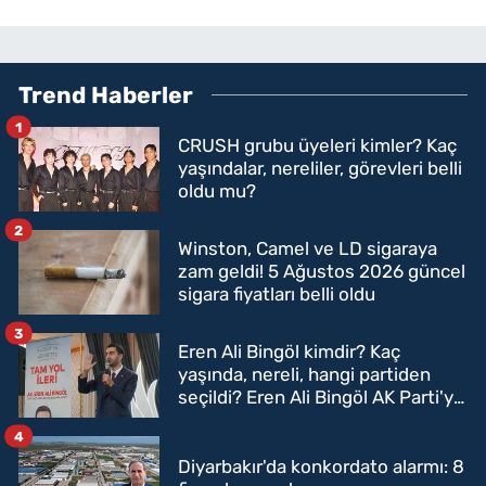
Trend Haberler
1
CRUSH grubu üyeleri kimler? Kaç
yaşındalar, nereliler, görevleri belli
oldu mu?
2
Winston, Camel ve LD sigaraya
zam geldi! 5 Ağustos 2026 güncel
sigara fiyatları belli oldu
3
Eren Ali Bingöl kimdir? Kaç
yaşında, nereli, hangi partiden
seçildi? Eren Ali Bingöl AK Parti'ye
mi geçecek?
4
Diyarbakır'da konkordato alarmı: 8