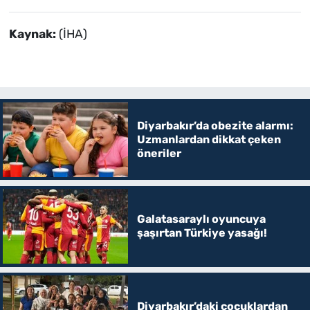
Kaynak:
(İHA)
Diyarbakır’da obezite alarmı:
Uzmanlardan dikkat çeken
öneriler
Galatasaraylı oyuncuya
şaşırtan Türkiye yasağı!
Diyarbakır’daki çocuklardan