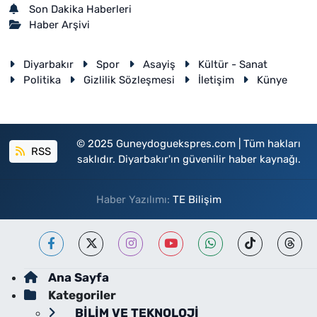
Son Dakika Haberleri
Haber Arşivi
Diyarbakır
Spor
Asayiş
Kültür - Sanat
Politika
Gizlilik Sözleşmesi
İletişim
Künye
© 2025 Guneydoguekspres.com | Tüm hakları
RSS
saklıdır. Diyarbakır'ın güvenilir haber kaynağı.
Haber Yazılımı:
TE Bilişim
Ana Sayfa
Kategoriler
BİLİM VE TEKNOLOJİ